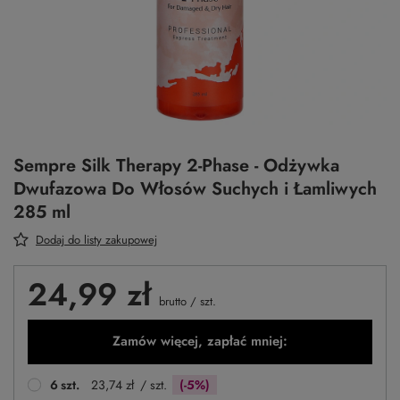
Sempre Silk Therapy 2-Phase - Odżywka
Dwufazowa Do Włosów Suchych i Łamliwych
285 ml
Dodaj do listy zakupowej
24,99 zł
brutto
/
szt.
Zamów więcej, zapłać mniej:
6
szt.
23,74 zł
/ szt.
(-5%)