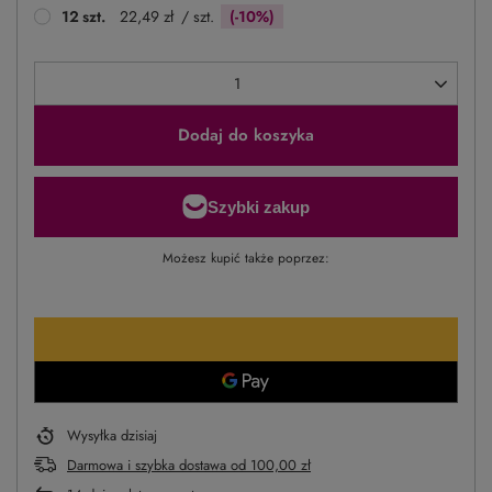
12
szt.
22,49 zł
/ szt.
(-10%)
Dodaj do koszyka
Możesz kupić także poprzez:
Wysyłka
dzisiaj
Darmowa i szybka dostawa
od
100,00 zł