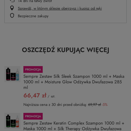
14
dni na łatwy zwrot
Sprawdź, w którym sklepie obejrzysz i kupisz od ręki
Bezpieczne zakupy
OSZCZĘDŹ KUPUJĄC WIĘCEJ
PROMOCJA
Sempre Zestaw Silk Sleek Szampon 1000 ml + Maska
1000 ml + Moisture Glow Odżywka Dwufazowa 285
ml
66,47 zł
/
szt.
Najniższa cena z 30 dni przed obniżką:
69,97 zł
-5%
PROMOCJA
Sempre Zestaw Keratin Complex Szampon 1000 ml +
Maska 1000 ml + Silk Therapy Odżywka Dwufazowa