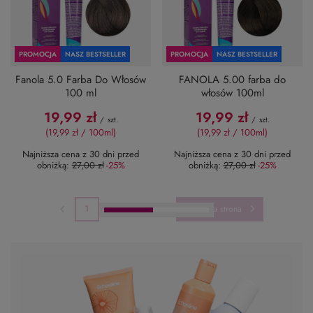
PROMOCJA
NASZ BESTSELLER
PROMOCJA
NASZ BESTSELLER
Fanola 5.0 Farba Do Włosów
FANOLA 5.00 farba do
100 ml
włosów 100ml
19,99 zł
19,99 zł
/
szt.
/
szt.
(19,99 zł / 100ml
)
(19,99 zł / 100ml
)
Najniższa cena z 30 dni przed
Najniższa cena z 30 dni przed
obniżką:
27,00 zł
-25%
obniżką:
27,00 zł
-25%
1
2
3
4
Następna strona