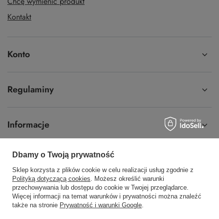
Chcę wymienić produkt
Kontakt
Konto
Regulaminy
Informacje
Dbamy o Twoją prywatność
Sklep korzysta z plików cookie w celu realizacji usług zgodnie z
58 762 91 40
Poniedziałek - Piątek / 8:00 - 15:30
Polityką dotyczącą cookies
. Możesz określić warunki
przechowywania lub dostępu do cookie w Twojej przeglądarce.
sklep@hurtowniawera.pl
Wera
,
Wodnika 50
,
80-299
Gdańsk
Więcej informacji na temat warunków i prywatności można znaleźć
także na stronie
Prywatność i warunki Google
.