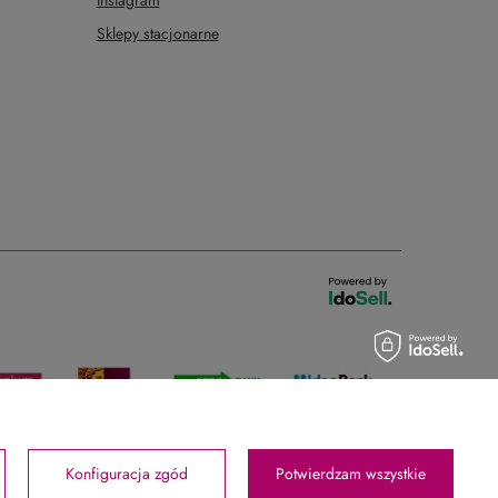
Instagram
Sklepy stacjonarne
Konfiguracja zgód
Potwierdzam wszystkie