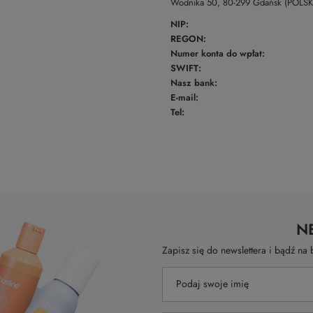
Wodnika 50, 80-299 Gdańsk (POLS
NIP:
REGON:
Numer konta do wpłat:
SWIFT:
Nasz bank:
E-mail:
Tel:
N
Zapisz się do newslettera i bądź n
Podaj swoje imię