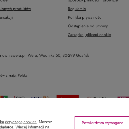
upowe
Sposoby płatności i prowizje
upionych produktów
Regulamin
ansakcji
Polityka prywatności
Odstąpienie od umowy
Zarządzaj plikami cookie
rtowniawera.pl
Wera
,
Wodnika 50
,
80-299
Gdańsk
tów z kraju:
Polska
.
yką dotyczącą cookies
. Możesz
Potwierdzam wymagane
lądarce. Więcej informacji na