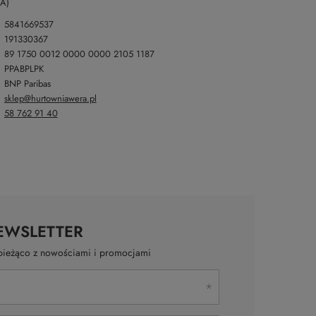
KA)
5841669537
191330367
89 1750 0012 0000 0000 2105 1187
PPABPLPK
BNP Paribas
sklep@hurtowniawera.pl
58 762 91 40
EWSLETTER
a bieżąco z nowościami i promocjami