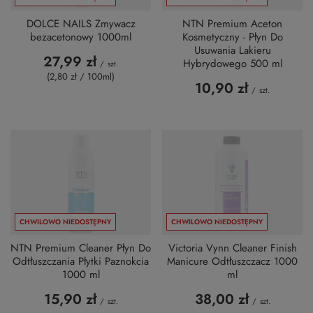
DOLCE NAILS Zmywacz
NTN Premium Aceton
bezacetonowy 1000ml
Kosmetyczny - Płyn Do
Usuwania Lakieru
27,99 zł
Hybrydowego 500 ml
/
szt.
(2,80 zł / 100ml
)
10,90 zł
/
szt.
CHWILOWO NIEDOSTĘPNY
CHWILOWO NIEDOSTĘPNY
NTN Premium Cleaner Płyn Do
Victoria Vynn Cleaner Finish
Odtłuszczania Płytki Paznokcia
Manicure Odtłuszczacz 1000
1000 ml
ml
15,90 zł
38,00 zł
/
szt.
/
szt.