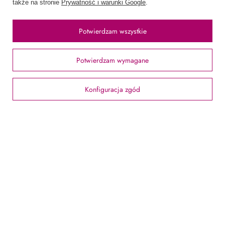
także na stronie
Prywatność i warunki Google
.
Chcę zareklamować produkt
Chcę odstąpić od umowy
Potwierdzam wszystkie
Chcę wymienić produkt
Kontakt
Potwierdzam wymagane
Konfiguracja zgód
Konto
Regulaminy
Informacje
58 762 91 40
Poniedziałek - Piątek / 8:00 - 15:30