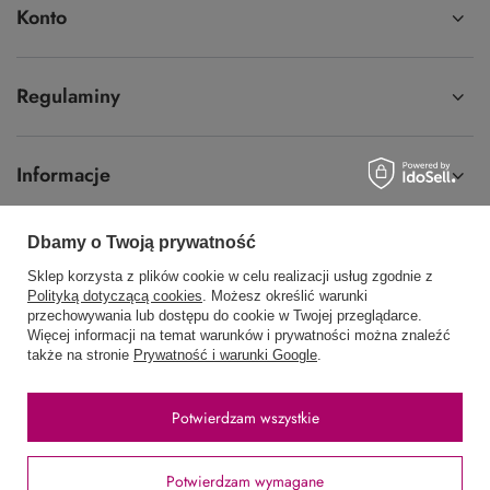
Najniższa cena z 30 dni przed
Najniższa cena z 30 dni przed
obniżką:
26,59 zł
-24%
obniżką:
26,59 zł
-24%
PROMOCJA
PROMOCJA
Inebrya 6.20 Farba Do
INEBRYA 6.3. farba do włosów
Włosów 100 ml
100ml
19,99 zł
19,99 zł
/
szt.
/
szt.
Najniższa cena z 30 dni przed
Najniższa cena z 30 dni przed
Dbamy o Twoją prywatność
obniżką:
26,59 zł
-24%
obniżką:
26,59 zł
-24%
Sklep korzysta z plików cookie w celu realizacji usług zgodnie z
PROMOCJA
OKAZJA
Polityką dotyczącą cookies
. Możesz określić warunki
przechowywania lub dostępu do cookie w Twojej przeglądarce.
INEBRYA 6.4 farba do włosów
INEBRYA 6.5 farba do włosów
Więcej informacji na temat warunków i prywatności można znaleźć
100ml
100ml
także na stronie
Prywatność i warunki Google
.
19,99 zł
19,99 zł
/
szt.
/
szt.
Potwierdzam wszystkie
Najniższa cena z 30 dni przed
Najniższa cena z 30 dni przed
obniżką:
26,59 zł
-24%
obniżką:
19,99 zł
0%
Cena regularna:
26,59 zł
-25%
Potwierdzam wymagane