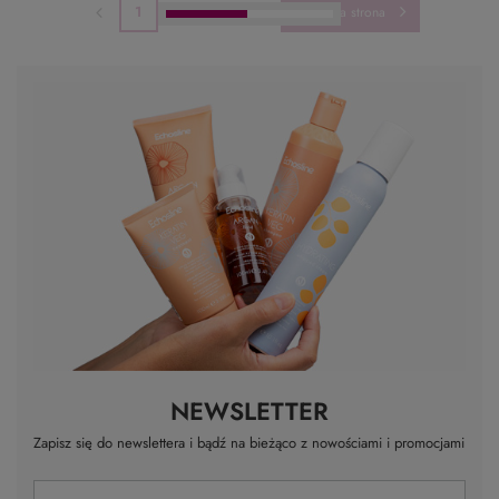
Inebrya 5.20 Farba Do
INEBRYA 5.3 farba do włosów
Włosów 100 ml
100ml
19,99 zł
19,99 zł
/
szt.
/
szt.
Najniższa cena z 30 dni przed
Najniższa cena z 30 dni przed
obniżką:
26,59 zł
-24%
obniżką:
26,59 zł
-24%
PROMOCJA
PROMOCJA
INEBRYA 5.4 farba do włosów
INEBRYA 5.5 farba do włosów
100ml
100ml
19,99 zł
19,99 zł
/
szt.
/
szt.
Najniższa cena z 30 dni przed
Najniższa cena z 30 dni przed
obniżką:
26,59 zł
-24%
obniżką:
26,59 zł
-24%
PROMOCJA
PROMOCJA
INEBRYA 5.62 farba do
INEBRYA 5.66F farba do
włosów 100ml
włosów 100ml
19,99 zł
19,99 zł
/
szt.
/
szt.