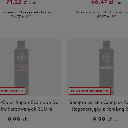
71,22 zł
66,47 zł
/
szt.
/
szt.
ższa cena z 30 dni przed obniżką:
Najniższa cena z 30 dni przed ob
74,97 zł
-5%
69,97 zł
-5%
O NIEDOSTĘPNY
CHWILOWO NIEDOSTĘPNY
 Color Repair Szampon Do
Sempre Keratin Complex 
ów Farbowanych 300 ml
Regenerujący z Keratyną 
9,99 zł
9,99 zł
/
szt.
/
szt.