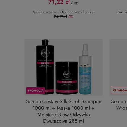
71,22 zł
/
szt.
Najniższa cena z 30 dni przed obniżką:
Najni
74,97 zł
-5%
CHWILOW
PROMOCJA
Sempre Zestaw Silk Sleek Szampon
Sempre
1000 ml + Maska 1000 ml +
Włos
Moisture Glow Odżywka
Dwufazowa 285 ml