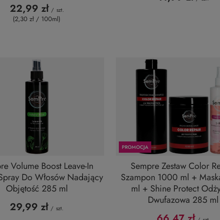
22,99 zł
/
szt.
(2,30 zł / 100ml
)
PROMOCJA
re Volume Boost Leave-In
Sempre Zestaw Color Re
 Spray Do Włosów Nadający
Szampon 1000 ml + Mask
Objętość 285 ml
ml + Shine Protect Odż
Dwufazowa 285 ml
29,99 zł
/
szt.
66,47 zł
/
szt.