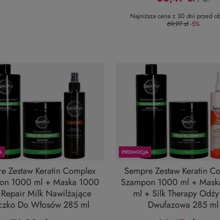
Najniższa cena z 30 dni przed ob
69,97 zł
-5%
A
PROMOCJA
e Zestaw Keratin Complex
Sempre Zestaw Keratin C
on 1000 ml + Maska 1000
Szampon 1000 ml + Mask
 Repair Milk Nawilżające
ml + Silk Therapy Odż
czko Do Włosów 285 ml
Dwufazowa 285 ml