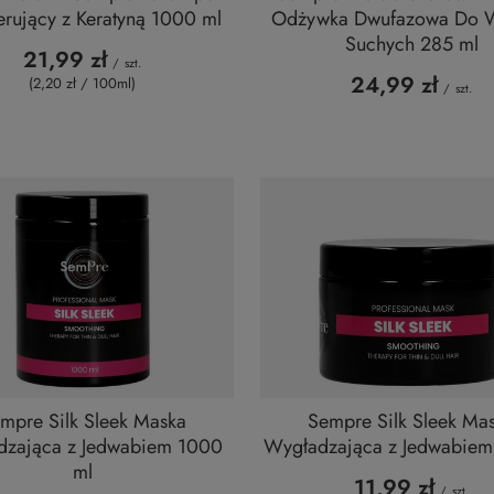
rujący z Keratyną 1000 ml
Odżywka Dwufazowa Do 
Suchych 285 ml
21,99 zł
/
szt.
24,99 zł
(2,20 zł / 100ml
)
/
szt.
mpre Silk Sleek Maska
Sempre Silk Sleek Ma
dzająca z Jedwabiem 1000
Wygładzająca z Jedwabiem
ml
11,99 zł
/
szt.