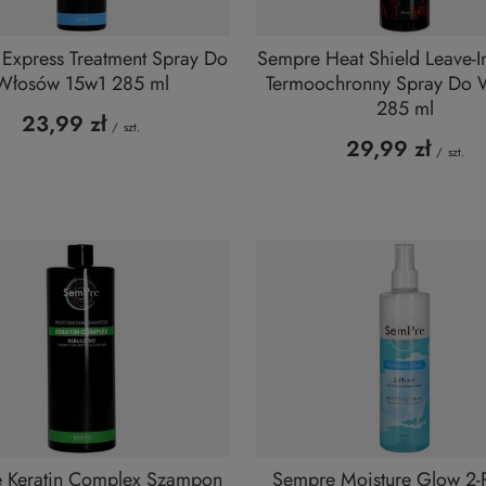
Express Treatment Spray Do
Sempre Heat Shield Leave-In
Włosów 15w1 285 ml
Termoochronny Spray Do
285 ml
23,99 zł
/
szt.
29,99 zł
/
szt.
 Keratin Complex Szampon
Sempre Moisture Glow 2-P