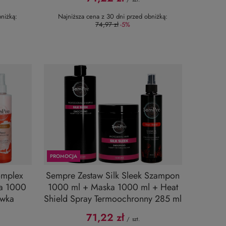
niżką:
Najniższa cena z 30 dni przed obniżką:
74,97 zł
-5%
PROMOCJA
omplex
Sempre Zestaw Silk Sleek Szampon
a 1000
1000 ml + Maska 1000 ml + Heat
ywka
Shield Spray Termoochronny 285 ml
71,22 zł
/
szt.