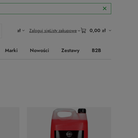
0,00 zł
zł
Zaloguj się
Listy zakupowe
Marki
Nowości
Zestawy
B2B