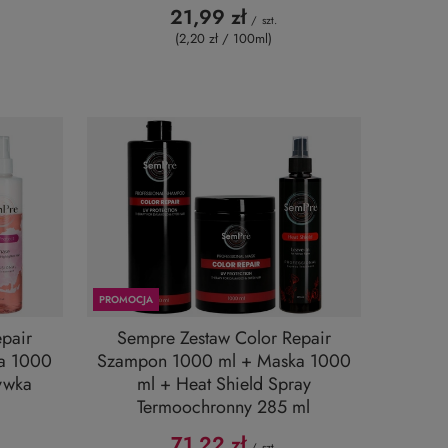
21,99 zł
/
szt.
(2,20 zł / 100ml
)
PROMOCJA
pair
Sempre Zestaw Color Repair
a 1000
Szampon 1000 ml + Maska 1000
ywka
ml + Heat Shield Spray
Termoochronny 285 ml
71,22 zł
/
szt.