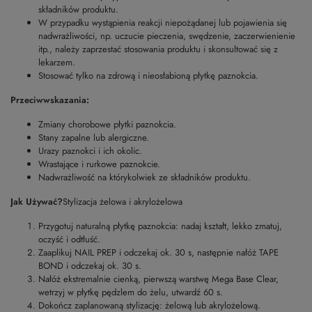
składników produktu.
W przypadku wystąpienia reakcji niepożądanej lub pojawienia się
nadwrażliwości, np. uczucie pieczenia, swędzenie, zaczerwienienie
itp., należy zaprzestać stosowania produktu i skonsultować się z
lekarzem.
Stosować tylko na zdrową i nieosłabioną płytkę paznokcia.
Przeciwwskazania:
Zmiany chorobowe płytki paznokcia.
Stany zapalne lub alergiczne.
Urazy paznokci i ich okolic.
Wrastające i rurkowe paznokcie.
Nadwrażliwość na którykolwiek ze składników produktu.
Jak Używać?
Stylizacja żelowa i akrylożelowa
Przygotuj naturalną płytkę paznokcia: nadaj kształt, lekko zmatuj,
oczyść i odtłuść.
Zaaplikuj NAIL PREP i odczekaj ok. 30 s, następnie nałóż TAPE
BOND i odczekaj ok. 30 s.
Nałóż ekstremalnie cienką, pierwszą warstwę Mega Base Clear,
wetrzyj w płytkę pędzlem do żelu, utwardź 60 s.
Dokończ zaplanowaną stylizację: żelową lub akrylożelową.