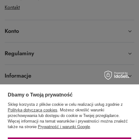
Kontakt
Konto
Regulaminy
Informacje
Dbamy o Twoją prywatność
Sklep korzysta z plików cookie w celu realizacji usług zgodnie z
58 762 91 40
Poniedziałek - Piątek / 8:00 - 15:30
Polityką dotyczącą cookies
. Możesz określić warunki
przechowywania lub dostępu do cookie w Twojej przeglądarce.
sklep@hurtowniawera.pl
Wera
,
Wodnika 50
,
80-299
Gdańsk
Więcej informacji na temat warunków i prywatności można znaleźć
także na stronie
Prywatność i warunki Google
.