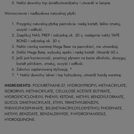
Nałóż dowolny top światłoutwardzalny i utwardź w lampie.
Wzmocnienie i nadbudowa naturalnej płytki
Przygotuj naturalną płytkę paznokcia: nadaj kształt, lekko zmatuj,
oczyść i odtłuść.
Zaaplikuj NAIL PREP i odczekaj ok. 30 s, następnie nałóż TAPE
BOND i odczekaj ok. 30 s.
Nałóż cienką warstwę Mega Base na paznokieć, nie utwardzaj.
Dołóż Mega Base, wybuduj apeks i nadaj kształt. Utwardź 60 s.
Jeśli jest konieczność, przetrzyj płynem na bazie alkoholu, skoryguj
kształt pilnikiem, zmatuj, oczyść i odtłuść.
Zakończ zaplanowaną stylizację. *
* Nałóż dowolny lakier i top hybrydowy, utwardź każdą warstwę.
INGREDIENTS:
POLYURETHANE-57, HYDROXYPROPYL METHACRYLATE,
ISOBORNYL METHACRYLATE, CELLULOSE ACETATE BUTYRATE,
HYDROXYCYCLOHEXYL PHENYL KETONE, METHYL BENZOYLFORMATE,
GLYCOL DIMETHACRYLATE, ETHYL TRIMETHYLBENZOYL
PHENYLPHOSPHINATE, BIS-(METHACRYLOYLOXYETHYL) PHOSPHATE,
METHYL BENZOATE, BENZALDEHYDE, P-HYDROXYANISOLE,
HYDROQUINONE.