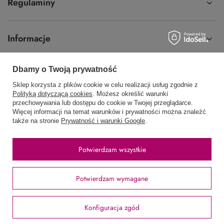
Regulaminy
Informacje
Dbamy o Twoją prywatność
Sklep korzysta z plików cookie w celu realizacji usług zgodnie z
58 762 91 40
Poniedziałek - Piątek / 8:00 - 15:30
Polityką dotyczącą cookies
. Możesz określić warunki
przechowywania lub dostępu do cookie w Twojej przeglądarce.
sklep@hurtowniawera.pl
Wera
,
Wodnika 50
,
80-299
Gdańsk
Więcej informacji na temat warunków i prywatności można znaleźć
także na stronie
Prywatność i warunki Google
.
W sklepie prezentujemy ceny brutto (z VAT).
Potwierdzam wszystkie
Stawki VAT dla konsumentów z kraju:
Polska
.
Potwierdzam wymagane
Konfiguracja zgód