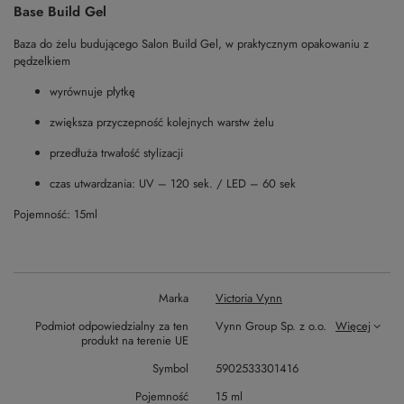
Base Build Gel
Baza do żelu budującego Salon Build Gel, w praktycznym opakowaniu z
pędzelkiem
wyrównuje płytkę
zwiększa przyczepność kolejnych warstw żelu
przedłuża trwałość stylizacji
czas utwardzania: UV – 120 sek. / LED – 60 sek
Pojemność: 15ml
Marka
Victoria Vynn
Podmiot odpowiedzialny za ten
Vynn Group Sp. z o.o.
Więcej
produkt na terenie UE
Symbol
5902533301416
Pojemność
15 ml