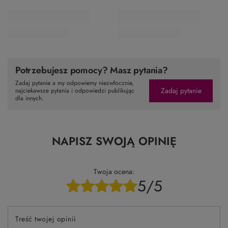
23,00 zł
-21%
TO MOŻE CI SIĘ SPODOBAĆ
Poprzedni z tej kategorii
Następny z tej kategorii
PROMOCJA
OKAZJA
Fanola Aktywator Oxy 20 vol. 1000 ml
Echos Color 6.0
17,99 zł
19,
/
szt.
(1,80 zł / 100ml)
Najniższa cena z 30 
Najniższa cena z 30 dni przed obniżką:
Cena regu
23,41 zł
-23%
Potrzebujesz pomocy? Masz pytania?
Zadaj pytanie a my odpowiemy niezwłocznie,
Zadaj pytanie
najciekawsze pytania i odpowiedzi publikując
dla innych.