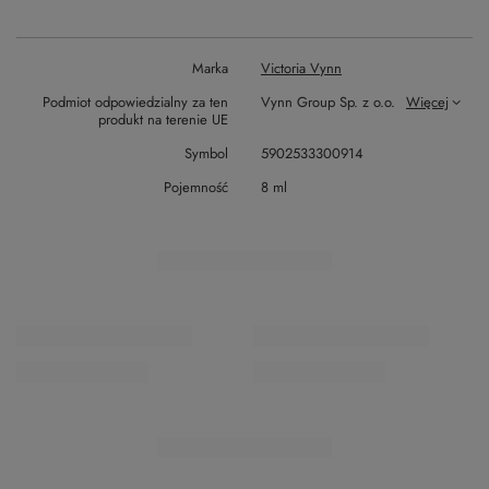
Marka
Victoria Vynn
Podmiot odpowiedzialny za ten
Vynn Group Sp. z o.o.
Więcej
produkt na terenie UE
Symbol
5902533300914
Pojemność
8 ml
ZOBACZ RÓWNIEŻ
Poprzedni z tej kategorii
Następny z tej kategorii
PROMOCJA
OKAZJA
Echosline Aktywator Oxy 20 vol. 6% 1000 ml
Echos Color 5.0
17,99 zł
19,
/
szt.
(1,80 zł / 100ml)
Najniższa cena z 30 
Najniższa cena z 30 dni przed obniżką:
Cena regu