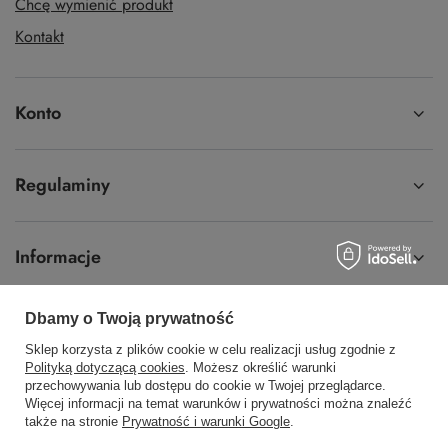
Chcę wymienić produkt
Kontakt
Konto
Regulaminy
Informacje
Dbamy o Twoją prywatność
Sklep korzysta z plików cookie w celu realizacji usług zgodnie z
58 762 91 40
Poniedziałek - Piątek / 8:00 - 15:30
Polityką dotyczącą cookies
. Możesz określić warunki
przechowywania lub dostępu do cookie w Twojej przeglądarce.
sklep@hurtowniawera.pl
Wera
,
Wodnika 50
,
80-299
Gdańsk
Więcej informacji na temat warunków i prywatności można znaleźć
także na stronie
Prywatność i warunki Google
.