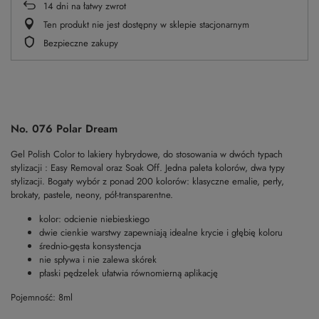
14
dni na łatwy zwrot
Ten produkt nie jest dostępny w sklepie stacjonarnym
Bezpieczne zakupy
No. 076 Polar Dream
Gel Polish Color to lakiery hybrydowe, do stosowania w dwóch typach
stylizacji : Easy Removal oraz Soak Off. Jedna paleta kolorów, dwa typy
stylizacji. Bogaty wybór z ponad 200 kolorów: klasyczne emalie, perły,
brokaty, pastele, neony, pół-transparentne.
kolor: odcienie niebieskiego
dwie cienkie warstwy zapewniają idealne krycie i głębię koloru
średnio-gęsta konsystencja
nie spływa i nie zalewa skórek
płaski pędzelek ułatwia równomierną aplikację
Pojemność: 8ml