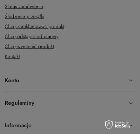
Status zamówienia
Śledzenie przesyłki
Chcę zareklamować produkt
Chcę odstąpić od umowy
Chcę wymienić produkt
Kontakt
Konto
Regulaminy
Informacje