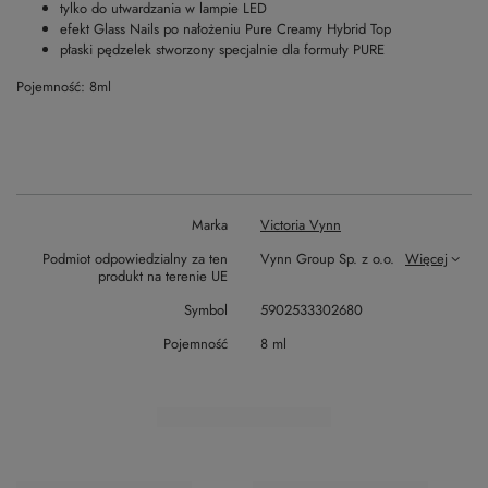
tylko do utwardzania w lampie LED
efekt Glass Nails po nałożeniu Pure Creamy Hybrid Top
płaski pędzelek stworzony specjalnie dla formuły PURE
Pojemność: 8ml
Marka
Victoria Vynn
Podmiot odpowiedzialny za ten
Vynn Group Sp. z o.o.
Więcej
produkt na terenie UE
Symbol
5902533302680
Pojemność
8 ml