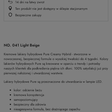
14
dni na łatwy zwrot
Ten produkt nie jest dostępny w sklepie stacjonarnym
Bezpieczne zakupy
NO. 041 Light Beige
Kremowe lakiery hybrydowe Pure Creamy Hybrid - stworzone w
nowoczesnej, bezpiecznej formule o wysokiej trwałości do 4 tygodni. Kolory
lakierów hybrydowych Pure są kreowane w oparciu o trendy i potrzeby
naszych klientek dla podkreślenia piękna ich dłoni. 100% satysfakcji już przy
pierwszej nałożonej i utwardzonej warstwie.
Lakiery hybrydowe Pure są przeznaczone do utwardzania w lampie LED.
kolor: odcienie beżu
kremowa konsystencja
samopoziomujący
bezpieczny dla zdrowia
nieagresywna formuła, bez drażniącego zapachu