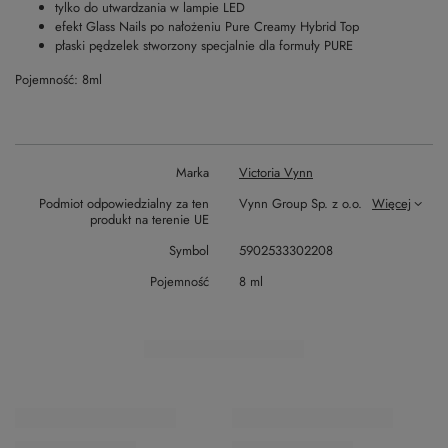
tylko do utwardzania w lampie LED
efekt Glass Nails po nałożeniu Pure Creamy Hybrid Top
płaski pędzelek stworzony specjalnie dla formuły PURE
Pojemność: 8ml
Marka
Victoria Vynn
Podmiot odpowiedzialny za ten
Vynn Group Sp. z o.o.
Więcej
produkt na terenie UE
Symbol
5902533302208
Pojemność
8 ml