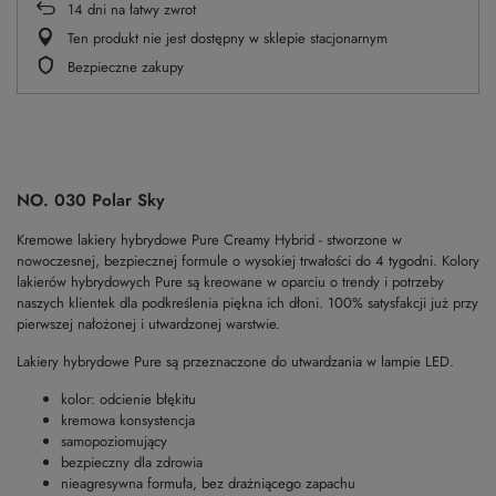
14
dni na łatwy zwrot
Ten produkt nie jest dostępny w sklepie stacjonarnym
Bezpieczne zakupy
NO. 030 Polar Sky
Kremowe lakiery hybrydowe Pure Creamy Hybrid - stworzone w
nowoczesnej, bezpiecznej formule o wysokiej trwałości do 4 tygodni. Kolory
lakierów hybrydowych Pure są kreowane w oparciu o trendy i potrzeby
naszych klientek dla podkreślenia piękna ich dłoni. 100% satysfakcji już przy
pierwszej nałożonej i utwardzonej warstwie.
Lakiery hybrydowe Pure są przeznaczone do utwardzania w lampie LED.
kolor: odcienie błękitu
kremowa konsystencja
samopoziomujący
bezpieczny dla zdrowia
nieagresywna formuła, bez drażniącego zapachu