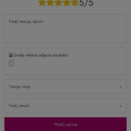
Potrzebujesz pomocy? Masz pytania?
Zadaj pytanie a my odpowiemy niezwłocznie,
Zadaj pytanie
najciekawsze pytania i odpowiedzi publikując
dla innych.
NAPISZ SWOJĄ OPINIĘ
Twoja ocena:
5/5
Treść twojej opinii