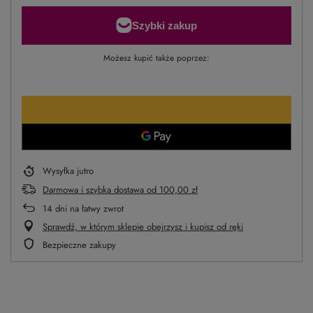
Możesz kupić także poprzez:
Wysyłka
jutro
Darmowa i szybka dostawa
od
100,00 zł
14
dni na łatwy zwrot
Sprawdź, w którym sklepie obejrzysz i kupisz od ręki
Bezpieczne zakupy