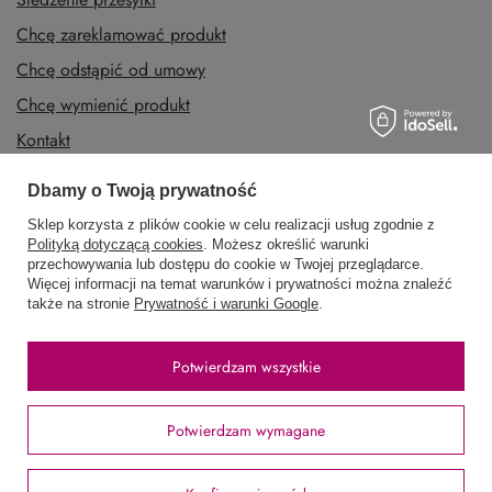
Zapisz się do newslettera
Dbamy o Twoją prywatność
Zamówienia
Sklep korzysta z plików cookie w celu realizacji usług zgodnie z
Polityką dotyczącą cookies
. Możesz określić warunki
Status zamówienia
przechowywania lub dostępu do cookie w Twojej przeglądarce.
Więcej informacji na temat warunków i prywatności można znaleźć
Śledzenie przesyłki
także na stronie
Prywatność i warunki Google
.
Chcę zareklamować produkt
Chcę odstąpić od umowy
Potwierdzam wszystkie
Chcę wymienić produkt
Potwierdzam wymagane
Kontakt