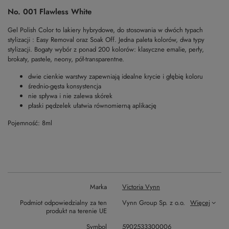
No. 001 Flawless White
Gel Polish Color to lakiery hybrydowe, do stosowania w dwóch typach
stylizacji : Easy Removal oraz Soak Off. Jedna paleta kolorów, dwa typy
stylizacji. Bogaty wybór z ponad 200 kolorów: klasyczne emalie, perły,
brokaty, pastele, neony, pół-transparentne.
dwie cienkie warstwy zapewniają idealne krycie i głębię koloru
średnio-gęsta konsystencja
nie spływa i nie zalewa skórek
płaski pędzelek ułatwia równomierną aplikację
Pojemność: 8ml
Marka
Victoria Vynn
Podmiot odpowiedzialny za ten
Vynn Group Sp. z o.o.
Więcej
produkt na terenie UE
Symbol
5902533300006