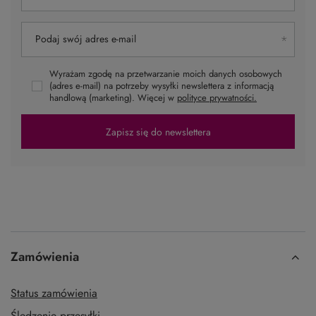
NEWSLETTER
Zapisz się do newslettera i bądź na bieżąco z nowościami i promocjami
Podaj swoje imię
Podaj swój adres e-mail
Wyrażam zgodę na przetwarzanie moich danych osobowych
(adres e-mail) na potrzeby wysyłki newslettera z informacją
handlową (marketing). Więcej w
polityce prywatności.