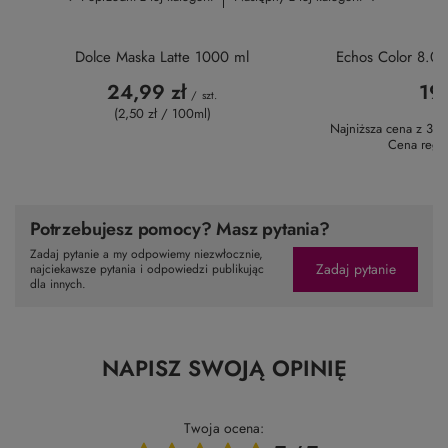
23,00 zł
-21%
TO MOŻE CI SIĘ SPODOBAĆ
Poprzedni z tej kategorii
Następny z tej kategorii
OKAZJA
Echos Color 8.0
19,
Najniższa cena z 30 
Cena regu
Dolce Maska Latte 1000 ml
24,99 zł
/
szt.
(2,50 zł / 100ml)