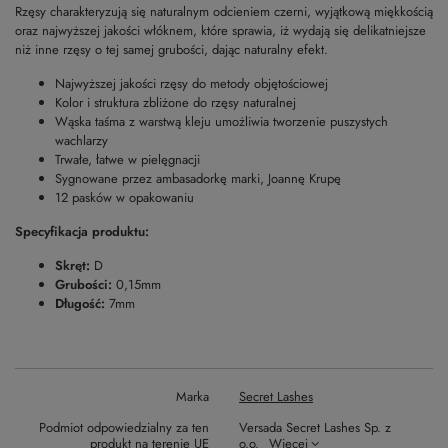
Rzęsy charakteryzują się naturalnym odcieniem czerni, wyjątkową miękkością
oraz najwyższej jakości włóknem, które sprawia, iż wydają się delikatniejsze
niż inne rzęsy o tej samej grubości, dając naturalny efekt.
Najwyższej jakości rzęsy do metody objętościowej
Kolor i struktura zbliżone do rzęsy naturalnej
Wąska taśma z warstwą kleju umożliwia tworzenie puszystych
wachlarzy
Trwałe, łatwe w pielęgnacji
Sygnowane przez ambasadorkę marki, Joannę Krupę
12 pasków w opakowaniu
Specyfikacja produktu:
Skręt:
D
Grubości:
0,15mm
Długość:
7mm
Marka
Secret Lashes
Podmiot odpowiedzialny za ten
Versada Secret Lashes Sp. z
produkt na terenie UE
o.o.
Więcej