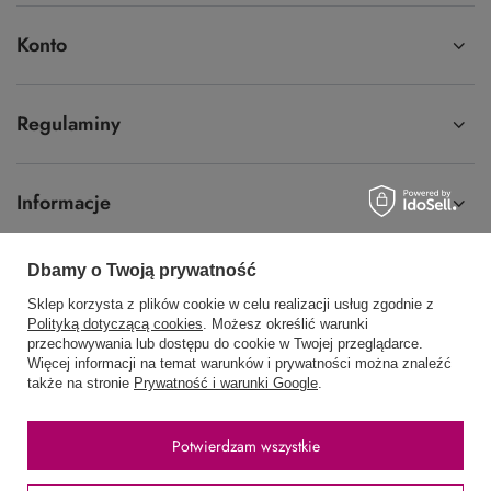
Konto
Regulaminy
Informacje
Dbamy o Twoją prywatność
Sklep korzysta z plików cookie w celu realizacji usług zgodnie z
58 762 91 40
Poniedziałek - Piątek / 8:00 - 15:30
Polityką dotyczącą cookies
. Możesz określić warunki
przechowywania lub dostępu do cookie w Twojej przeglądarce.
sklep@hurtowniawera.pl
Wera
,
Wodnika 50
,
80-299
Gdańsk
Więcej informacji na temat warunków i prywatności można znaleźć
także na stronie
Prywatność i warunki Google
.
W sklepie prezentujemy ceny brutto (z VAT).
Potwierdzam wszystkie
Stawki VAT dla konsumentów z kraju:
Polska
.