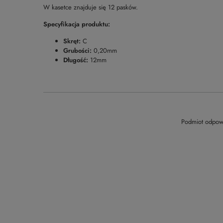
W kasetce znajduje się 12 pasków.
Specyfikacja produktu:
Skręt:
C
Grubości:
0,20mm
Długość:
12mm
Podmiot odpowi