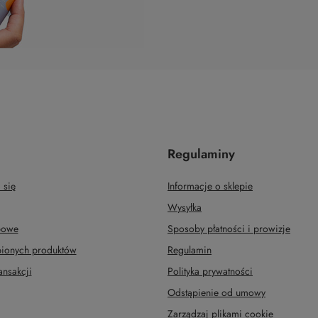
Regulaminy
 się
Informacje o sklepie
Wysyłka
upowe
Sposoby płatności i prowizje
upionych produktów
Regulamin
ansakcji
Polityka prywatności
Odstąpienie od umowy
Zarządzaj plikami cookie