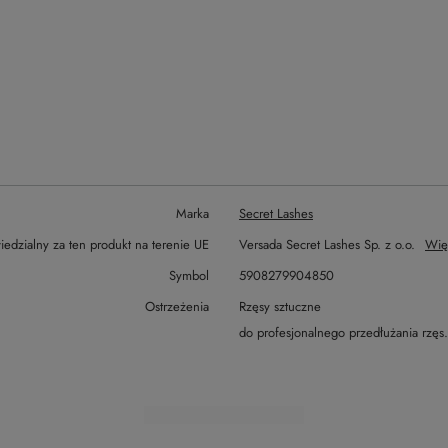
Marka
Secret Lashes
edzialny za ten produkt na terenie UE
Versada Secret Lashes Sp. z o.o.
Wię
Symbol
5908279904850
Ostrzeżenia
Rzęsy sztuczne
do profesjonalnego przedłużania rzęs.