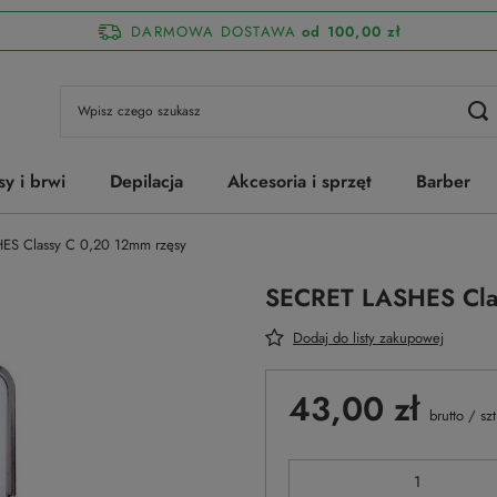
DARMOWA DOSTAWA
od 100,00 zł
sy i brwi
Depilacja
Akcesoria i sprzęt
Barber
ES Classy C 0,20 12mm rzęsy
SECRET LASHES Cla
Dodaj do listy zakupowej
43,00 zł
brutto
/
szt