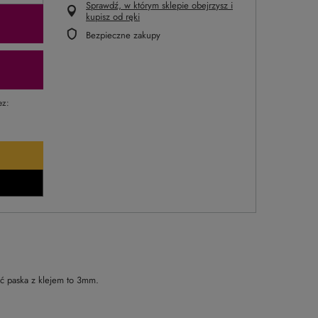
Sprawdź, w którym sklepie obejrzysz i
kupisz od ręki
Bezpieczne zakupy
ez:
ść paska z klejem to 3mm.