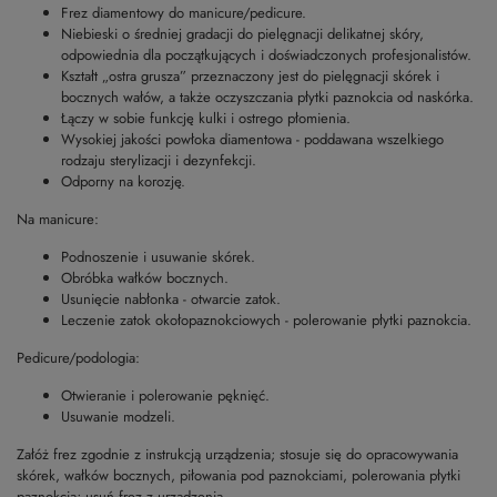
Frez diamentowy do manicure/pedicure.
Niebieski o średniej gradacji do pielęgnacji delikatnej skóry,
odpowiednia dla początkujących i doświadczonych profesjonalistów.
Kształt „ostra grusza” przeznaczony jest do pielęgnacji skórek i
bocznych wałów, a także oczyszczania płytki paznokcia od naskórka.
Łączy w sobie funkcję kulki i ostrego płomienia.
Wysokiej jakości powłoka diamentowa - poddawana wszelkiego
rodzaju sterylizacji i dezynfekcji.
Odporny na korozję.
Na manicure:
Podnoszenie i usuwanie skórek.
Obróbka wałków bocznych.
Usunięcie nabłonka - otwarcie zatok.
Leczenie zatok okołopaznokciowych - polerowanie płytki paznokcia.
Pedicure/podologia:
Otwieranie i polerowanie pęknięć.
Usuwanie modzeli.
Załóż frez zgodnie z instrukcją urządzenia; stosuje się do opracowywania
skórek, wałków bocznych, piłowania pod paznokciami, polerowania płytki
paznokcia; usuń frez z urządzenia.