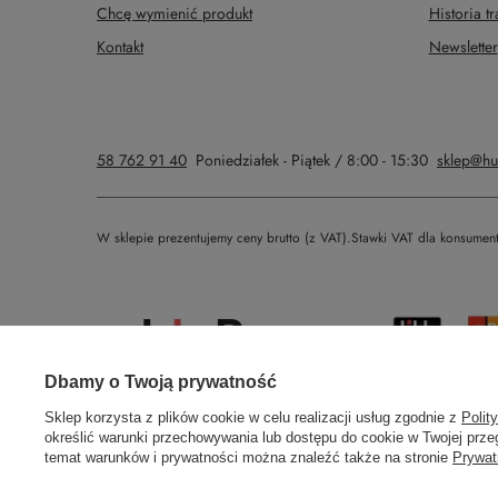
Chcę wymienić produkt
Historia tr
Kontakt
Newsletter
58 762 91 40
Poniedziałek - Piątek / 8:00 - 15:30
sklep@hu
W sklepie prezentujemy ceny brutto (z VAT).
Stawki VAT dla konsumen
Prawdziwe
Dbamy o Twoją prywatność
opinie klientów
4.9
/ 5.0
Sklep korzysta z plików cookie w celu realizacji usług zgodnie z
Polit
określić warunki przechowywania lub dostępu do cookie w Twojej przeg
308 opinii
temat warunków i prywatności można znaleźć także na stronie
Prywat