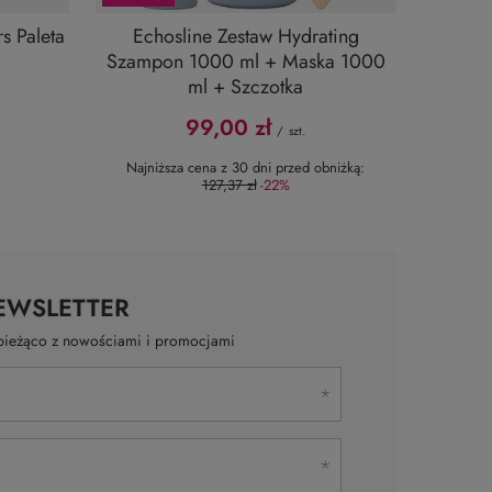
s Paleta
Echosline Zestaw Hydrating
i
Szampon 1000 ml + Maska 1000
ml + Szczotka
99,00 zł
/
szt.
Najniższa cena z 30 dni przed obniżką:
127,37 zł
-22%
EWSLETTER
a bieżąco z nowościami i promocjami