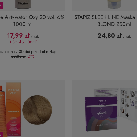
A
ne Aktywator Oxy 20 vol. 6%
STAPIZ SLEEK LINE Maska
1000 ml
BLOND 250ml
17,99 zł
24,80 zł
/
szt.
/
szt.
(1,80 zł / 100ml)
ższa cena z 30 dni przed obniżką:
23,00 zł
-21%
A