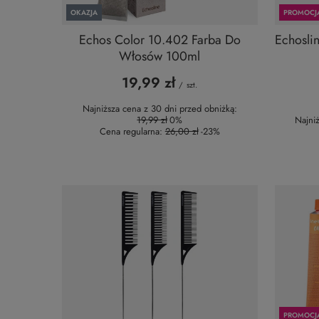
OKAZJA
PROMOCJ
Echos Color 10.402 Farba Do
Echosli
Włosów 100ml
19,99 zł
/
szt.
Najniższa cena z 30 dni przed obniżką:
19,99 zł
0%
Najni
Cena regularna:
26,00 zł
-23%
PROMOCJ