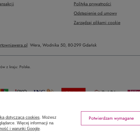
ansakcji
Polityka prywatności
Odstąpienie od umowy
Zarządzaj plikami cookie
rtowniawera.pl
Wera
,
Wodnika 50
,
80-299
Gdańsk
tów z kraju:
Polska
.
yką dotyczącą cookies
. Możesz
Potwierdzam wymagane
lądarce. Więcej informacji na
ność i warunki Google
.