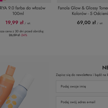
RYA 9.0 farba do włosów
Fanola Glow & Glossy Toner
100ml
Kolorów - 5 Odcien
19,99 zł
69,00 zł
/
szt.
/
szt.
ższa cena z 30 dni przed obniżką:
26,59 zł
-24%
N
Zapisz się do newslettera i bądź n
Podaj swoje imię
Podaj swój adres e-mail