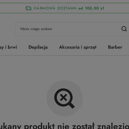
DARMOWA DOSTAWA
od 100,00 zł
sy i brwi
Depilacja
Akcesoria i sprzęt
Barber
ukany produkt nie został znalezio