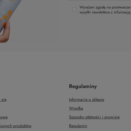
Wyrażam zgodę na przetwarzani
wysyłki newslettera z informacj
Regulaminy
 się
Informacje o sklepie
Wysyłka
upowe
Sposoby płatności i prowizje
upionych produktów
Regulamin