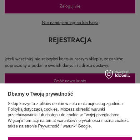
Zaloguj się
Nie pamiętam loginu lub hasła
REJESTRACJA
Jeżeli wcześniej nie założyłeś konta w naszym sklepie, zostaniesz
poproszony o podanie swoich danych i adresu dostawy.
Załóż nowe konto
Dbamy o Twoją prywatność
Sklep korzysta z plików cookie w celu realizacji usług zgodnie z
58 762 91 40
Poniedziałek - Piątek / 8:00 - 15:30
Polityką dotyczącą cookies
. Możesz określić warunki
przechowywania lub dostępu do cookie w Twojej przeglądarce.
sklep@hurtowniawera.pl
Wera
,
Wodnika 50
,
80-299
Gdańsk
Więcej informacji na temat warunków i prywatności można znaleźć
także na stronie
Prywatność i warunki Google
.