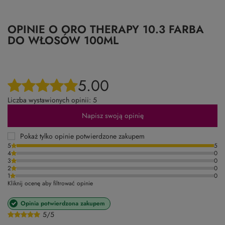
OPINIE O ORO THERAPY 10.3 FARBA
DO WŁOSÓW 100ML
5.00
Liczba wystawionych opinii: 5
Napisz swoją opinię
Pokaż tylko opinie potwierdzone zakupem
5
5
4
0
3
0
2
0
1
0
Kliknij ocenę aby filtrować opinie
Opinia potwierdzona zakupem
5/5