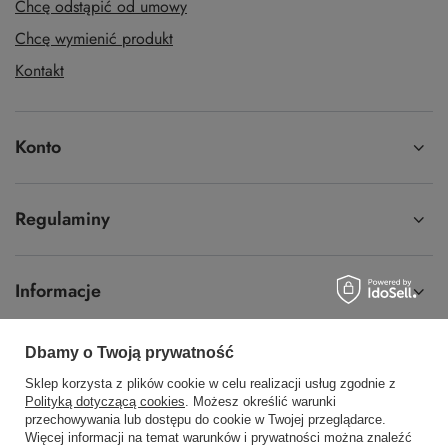
Chcę odstąpić od umowy
Chcę wymienić produkt
Kontakt
Konto
Regulaminy
Informacje
Dbamy o Twoją prywatność
Sklep korzysta z plików cookie w celu realizacji usług zgodnie z
58 762 91 40
Poniedziałek - Piątek / 8:00 - 15:30
Polityką dotyczącą cookies
. Możesz określić warunki
przechowywania lub dostępu do cookie w Twojej przeglądarce.
sklep@hurtowniawera.pl
Wera
,
Wodnika 50
,
80-299
Gdańsk
Więcej informacji na temat warunków i prywatności można znaleźć