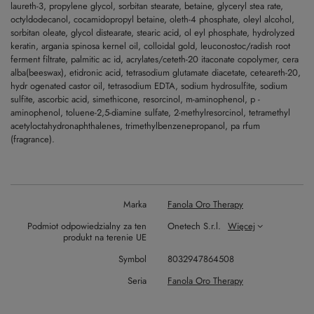
laureth-3, propylene glycol, sorbitan stearate, betaine, glyceryl stea rate,
octyldodecanol, cocamidopropyl betaine, oleth-4 phosphate, oleyl alcohol,
sorbitan oleate, glycol distearate, stearic acid, ol eyl phosphate, hydrolyzed
keratin, argania spinosa kernel oil, colloidal gold, leuconostoc/radish root
ferment filtrate, palmitic ac id, acrylates/ceteth-20 itaconate copolymer, cera
alba(beeswax), etidronic acid, tetrasodium glutamate diacetate, ceteareth-20,
hydr ogenated castor oil, tetrasodium EDTA, sodium hydrosulfite, sodium
sulfite, ascorbic acid, simethicone, resorcinol, m-aminophenol, p -
aminophenol, toluene-2,5-diamine sulfate, 2-methylresorcinol, tetramethyl
acetyloctahydronaphthalenes, trimethylbenzenepropanol, pa rfum
(fragrance).
Marka
Fanola Oro Therapy
Podmiot odpowiedzialny za ten
Onetech S.r.l.
Więcej
produkt na terenie UE
Symbol
8032947864508
Seria
Fanola Oro Therapy