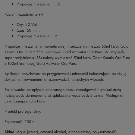
Proporcje mieszania: 1:1,5
Poziom rozjaśnienia +4
Oxy: 40 Vol.
Czas: 50 min.
Proporcje mieszania: 1:2
Proporcje mieszania: w niemetalowej miseczce wymieszać 50ml farby Color
Keratin Oro Puro z 75ml kremowej Gold Activator Oro Puro. W przypadku
super rozjaśnienia (SS) należy wymieszać 50ml farby Color Keratin Oro Puro
z 100ml kremowej Gold Activator Oro Puro.
Aplikacja: natychmiast po przygotowaniu mieszanki koloryzującej należy ją
dokładnie i równomiernie rozprowadzić na suchych włosach.
Spłukiwanie: po upływie zalecanego czasu zemulgować i spłukać dużą
ilością wody do momentu aż spłukiwana woda będzie czysta. Następnie
użyć Szampon Oro Puro.
Produkt profesjonalny.
Pojemność: 100ml
Skład:
Aqua (water), cetearyl alcohol, ethanolamine, polysorbate-80,