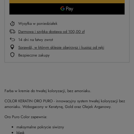
Wysyłka
w poniedziałek
Darmowa i szybka dostawa
od
100,00 zł
14
dni na łatwy zwrot
Sprawdź, w którym sklepie obejrzysz i kupisz od ręki
Bezpieczne zakupy
Farba w kremie do trwałej koloryzacji, bez amoniaku.
COLOR KERATIN ORO PURO - innowacyjny system trwałej koloryzacji bez
amoniaku. Wzbogacony w Keratynę, Gold oraz Olejek Arganowy.
Oro Puro Color zapewnia:
maksymalne pokrycie siwizny
blask