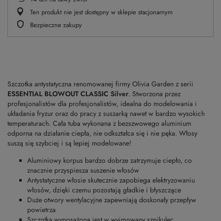
Ten produkt nie jest dostępny w sklepie stacjonarnym
Bezpieczne zakupy
Szczotka antystatyczna renomowanej firmy Olivia Garden z serii
ESSENTIAL BLOWOUT CLASSIC Silver
. Stworzona przez
profesjonalistów dla profesjonalistów, idealna do modelowania i
układania fryzur oraz do pracy z suszarką nawet w bardzo wysokich
temperaturach. Cała tuba wykonana z bezszwowego aluminium
odporna na działanie ciepła, nie odkształca się i nie pęka. Włosy
suszą się szybciej i są lepiej modelowane!
Aluminiowy korpus bardzo dobrze zatrzymuje ciepło, co
znacznie przyspiesza suszenie włosów
Antystatyczne włosie skutecznie zapobiega elektryzowaniu
włosów, dzięki czemu pozostają gładkie i błyszczące
Duże otwory wentylacyjne zapewniają doskonały przepływ
powietrza
Szczotka wyposażona jest w wyjmowany szpikulec