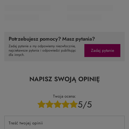
obniżką:
19,99 zł
0%
obniżką:
19,99 zł
0%
Cena regularna:
26,00 zł
-23%
Cena regularna:
26,00 zł
-23%
TO MOŻE CI SIĘ SPODOBAĆ
Poprzedni z tej kategorii
Następny z tej kategorii
OKAZJA
PROMOCJA
Echos Color 8.0 Farba Do
INEBRYA 6.00 farba do
Włosów 100 ml
włosów 100ml
19,99 zł
19,99 zł
/
szt.
/
szt.
Najniższa cena z 30 dni przed
Najniższa cena z 30 dni przed
obniżką:
19,99 zł
0%
obniżką:
26,59 zł
-24%
Cena regularna:
26,00 zł
-23%
Potrzebujesz pomocy? Masz pytania?