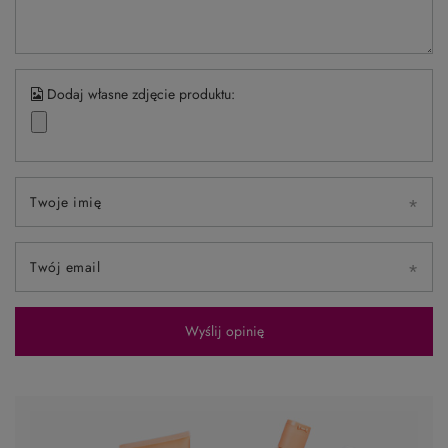
Zadaj pytanie a my odpowiemy niezwłocznie,
Zadaj pytanie
najciekawsze pytania i odpowiedzi publikując
dla innych.
NAPISZ SWOJĄ OPINIĘ
Twoja ocena:
5/5
Treść twojej opinii
Dodaj własne zdjęcie produktu: