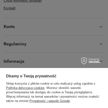
Zamówienia
Status zamówienia
Śledzenie przesyłki
Chcę zareklamować produkt
Chcę odstąpić od umowy
Chcę wymienić produkt
Dbamy o Twoją prywatność
Kontakt
Sklep korzysta z plików cookie w celu realizacji usług zgodnie z
Polityką dotyczącą cookies
. Możesz określić warunki
przechowywania lub dostępu do cookie w Twojej przeglądarce.
Konto
Więcej informacji na temat warunków i prywatności można znaleźć
także na stronie
Prywatność i warunki Google
.