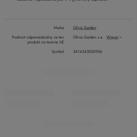
Marka
Olivia Garden
Podmiot odpowiedzialny za ten
Olivia Garden s.a.
Więcej
produkt na terenie UE
Symbol
5414343020956
ZOBACZ RÓWNIEŻ
Poprzedni z tej kategorii
Następny z tej kategorii
OKAZJA
OKAZJA
Echos Color 9.32 Nude Farba
Echos Color 3.0 Farba Do
Do Włosów 100 ml
Włosów 100 ml
19,99 zł
19,99 zł
/
szt.
/
szt.
Najniższa cena z 30 dni przed
Najniższa cena z 30 dni przed