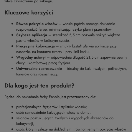
łatwe czyszczenie po zabiegu.
Kluczowe korzyści
Równe pokrycie włosów
– włosie pędzla pomaga dokładnie
rozprowadzić farbę, minimalizując ryzyko plam i prześwitów.
Szybsza aplikacja
– szerokość 5,5 cm pozwala pokryć większe
pasma włosów w krótszym czasie.
Precyzyjna koloryzacja
– smukły kształt ułatwia aplikację przy
nasadzie, na konturze twarzy i przy linii karku.
Wygodny uchwyt
– odpowiednia długość 21,5 cm zapewnia pewny
chwyt i komfortową pracę fryzjera.
Uniwersalne zastosowanie
– idealny do farb trwałych, półtrwałych,
tonerów oraz rozjaśniaczy.
Dla kogo jest ten produkt?
Pędzel do nakładania farby Fanola jest przeznaczony dla:
profesjonalnych fryzjerów i stylistów włosów,
osób samodzielnie farbujących włosy w domu,
salonów poszukujących trwałych i wygodnych akcesoriów do
koloryzacji,
osób, którym zależy na dokładnym i równomiernym pokryciu włosów