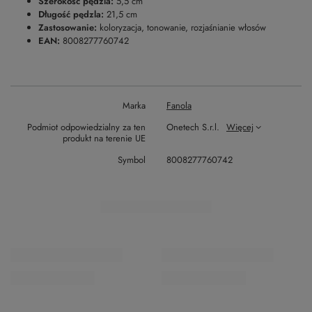
Szerokość pędzla:
5,5 cm
Długość pędzla:
21,5 cm
Zastosowanie:
koloryzacja, tonowanie, rozjaśnianie włosów
EAN:
8008277760742
Marka
Fanola
Podmiot odpowiedzialny za ten
Onetech S.r.l.
Więcej
produkt na terenie UE
Symbol
8008277760742