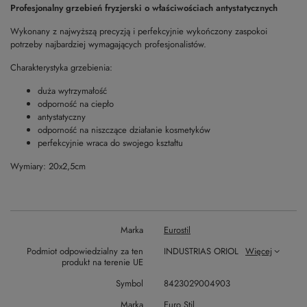
Profesjonalny grzebień fryzjerski o właściwościach antystatycznych
Wykonany z najwyższą precyzją i perfekcyjnie wykończony zaspokoi
potrzeby najbardziej wymagających profesjonalistów.
Charakterystyka grzebienia:
duża wytrzymałość
odporność na ciepło
antystatyczny
odporność na niszczące działanie kosmetyków
perfekcyjnie wraca do swojego kształtu
Wymiary: 20x2,5cm
Marka
Eurostil
Podmiot odpowiedzialny za ten
INDUSTRIAS ORIOL
Więcej
produkt na terenie UE
Symbol
8423029004903
Marka
Euro Stil