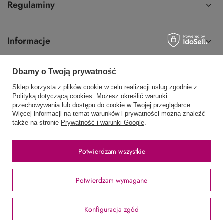
Regulaminy
Informacje
Dbamy o Twoją prywatność
Sklep korzysta z plików cookie w celu realizacji usług zgodnie z
58 762 91 40
Poniedziałek - Piątek / 8:00 - 15:30
Polityką dotyczącą cookies
. Możesz określić warunki
przechowywania lub dostępu do cookie w Twojej przeglądarce.
sklep@hurtowniawera.pl
Wera
,
Wodnika 50
,
80-299
Gdańsk
Więcej informacji na temat warunków i prywatności można znaleźć
także na stronie
Prywatność i warunki Google
.
W sklepie prezentujemy ceny brutto (z VAT).
Potwierdzam wszystkie
Stawki VAT dla konsumentów z kraju:
Polska
.
Potwierdzam wymagane
Konfiguracja zgód