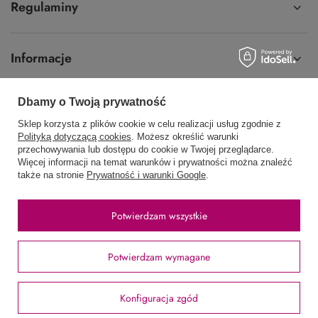
Regulaminy
Informacje
Dbamy o Twoją prywatność
Sklep korzysta z plików cookie w celu realizacji usług zgodnie z
58 762 91 40
Poniedziałek - Piątek / 8:00 - 15:30
Polityką dotyczącą cookies
. Możesz określić warunki
przechowywania lub dostępu do cookie w Twojej przeglądarce.
sklep@hurtowniawera.pl
Wera
,
Wodnika 50
,
80-299
Gdańsk
Więcej informacji na temat warunków i prywatności można znaleźć
także na stronie
Prywatność i warunki Google
.
W sklepie prezentujemy ceny brutto (z VAT).
Potwierdzam wszystkie
Stawki VAT dla konsumentów z kraju:
Polska
.
Potwierdzam wymagane
Konfiguracja zgód