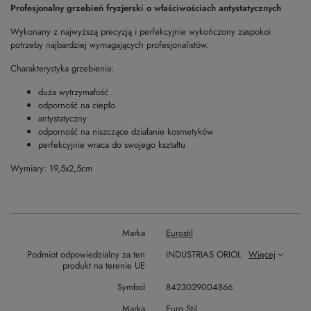
Profesjonalny grzebień fryzjerski o właściwościach antystatycznych
Wykonany z najwyższą precyzją i perfekcyjnie wykończony zaspokoi
potrzeby najbardziej wymagających profesjonalistów.
Charakterystyka grzebienia:
duża wytrzymałość
odporność na ciepło
antystatyczny
odporność na niszczące działanie kosmetyków
perfekcyjnie wraca do swojego kształtu
Wymiary: 19,5x2,5cm
Marka
Eurostil
Podmiot odpowiedzialny za ten
INDUSTRIAS ORIOL
Więcej
produkt na terenie UE
Symbol
8423029004866
Marka
Euro Stil