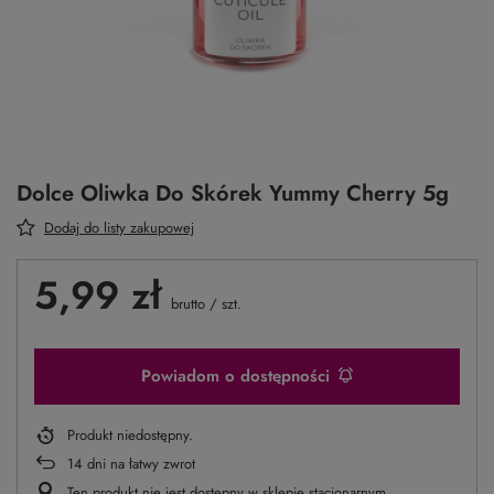
Dolce Oliwka Do Skórek Yummy Cherry 5g
Dodaj do listy zakupowej
5,99 zł
brutto
/
szt.
Powiadom o dostępności
Produkt niedostępny
14
dni na łatwy zwrot
Ten produkt nie jest dostępny w sklepie stacjonarnym