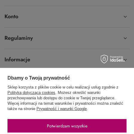
Konto
Regulaminy
Informacje
Dbamy o Twoją prywatność
Sklep korzysta z plików cookie w celu realizacji usług zgodnie z
58 762 91 40
Poniedziałek - Piątek / 8:00 - 15:30
Polityką dotyczącą cookies
. Możesz określić warunki
przechowywania lub dostępu do cookie w Twojej przeglądarce.
sklep@hurtowniawera.pl
Wera
,
Wodnika 50
,
80-299
Gdańsk
Więcej informacji na temat warunków i prywatności można znaleźć
także na stronie
Prywatność i warunki Google
.
W sklepie prezentujemy ceny brutto (z VAT).
Potwierdzam wszystkie
Stawki VAT dla konsumentów z kraju:
Polska
.