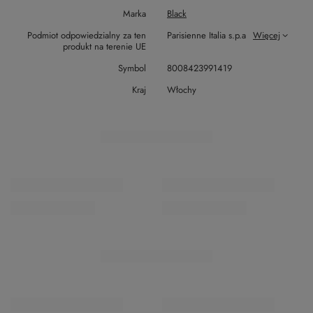
Marka
Black
Podmiot odpowiedzialny za ten
Parisienne Italia s.p.a
Więcej
produkt na terenie UE
Symbol
8008423991419
Kraj
Włochy