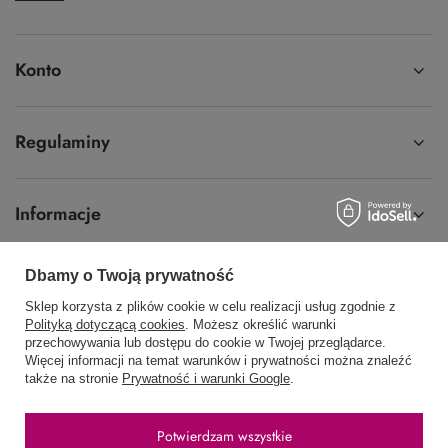
Konto
Regulaminy
Informacje
Dbamy o Twoją prywatność
Sklep korzysta z plików cookie w celu realizacji usług zgodnie z
58 762 91 40
Poniedziałek - Piątek / 8:00 - 15:30
Polityką dotyczącą cookies
. Możesz określić warunki
przechowywania lub dostępu do cookie w Twojej przeglądarce.
sklep@hurtowniawera.pl
Wera
,
Wodnika 50
,
80-299
Gdańsk
Więcej informacji na temat warunków i prywatności można znaleźć
także na stronie
Prywatność i warunki Google
.
W sklepie prezentujemy ceny brutto (z VAT).
Potwierdzam wszystkie
Stawki VAT dla konsumentów z kraju:
Polska
.