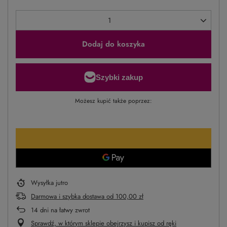
Dodaj do koszyka
Możesz kupić także poprzez:
Wysyłka
jutro
Darmowa i szybka dostawa
od
100,00 zł
14
dni na łatwy zwrot
Sprawdź, w którym sklepie obejrzysz i kupisz od ręki