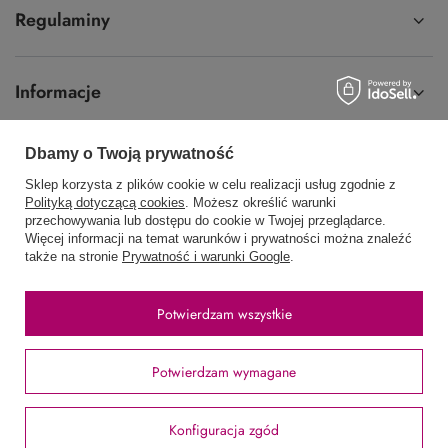
Regulaminy
Informacje
Dbamy o Twoją prywatność
Sklep korzysta z plików cookie w celu realizacji usług zgodnie z
58 762 91 40
Poniedziałek - Piątek / 8:00 - 15:30
Polityką dotyczącą cookies
. Możesz określić warunki
przechowywania lub dostępu do cookie w Twojej przeglądarce.
sklep@hurtowniawera.pl
Wera
,
Wodnika 50
,
80-299
Gdańsk
Więcej informacji na temat warunków i prywatności można znaleźć
także na stronie
Prywatność i warunki Google
.
W sklepie prezentujemy ceny brutto (z VAT).
Potwierdzam wszystkie
Stawki VAT dla konsumentów z kraju:
Polska
.
Potwierdzam wymagane
Konfiguracja zgód