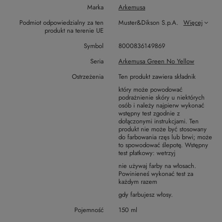
Marka
Arkemusa
Podmiot odpowiedzialny za ten
Muster&Dikson S.p.A.
Więcej
produkt na terenie UE
Symbol
8000836149869
Seria
Arkemusa Green No Yellow
Ostrzeżenia
Ten produkt zawiera składnik
który może powodować
podrażnienie skóry u niektórych
osób i należy najpierw wykonać
wstępny test zgodnie z
dołączonymi instrukcjami. Ten
produkt nie może być stosowany
do farbowania rzęs lub brwi; może
to spowodować ślepotę. Wstępny
test płatkowy: wetrzyj
nie używaj farby na włosach.
Powinieneś wykonać test za
każdym razem
gdy farbujesz włosy.
Pojemność
150 ml