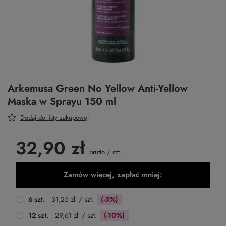
Arkemusa Green No Yellow Anti-Yellow
Maska w Sprayu 150 ml
Dodaj do listy zakupowej
32,90 zł
brutto
/
szt.
Zamów więcej, zapłać mniej:
6
szt.
31,25 zł
/ szt.
(-5%)
12
szt.
29,61 zł
/ szt.
(-10%)