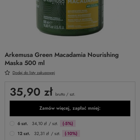
Arkemusa Green Macadamia Nourishing
Maska 500 ml
Dodaj do listy zakupowej
35,90 zł
brutto
/
szt.
Zamów więcej, zapłać mniej:
6
szt.
34,10 zł
/ szt.
(-5%)
12
szt.
32,31 zł
/ szt.
(-10%)