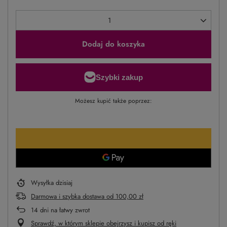
Dodaj do koszyka
Możesz kupić także poprzez:
Wysyłka
dzisiaj
Darmowa i szybka dostawa
od
100,00 zł
14
dni na łatwy zwrot
Sprawdź, w którym sklepie obejrzysz i kupisz od ręki