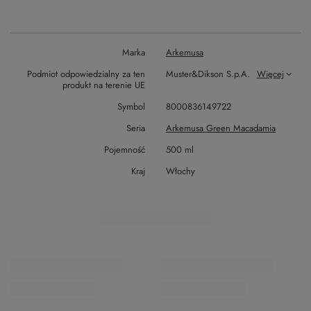
Marka
Arkemusa
Podmiot odpowiedzialny za ten
Muster&Dikson S.p.A.
Więcej
produkt na terenie UE
Symbol
8000836149722
Seria
Arkemusa Green Macadamia
Pojemność
500 ml
Kraj
Włochy