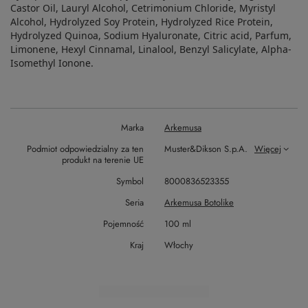
Castor Oil, Lauryl Alcohol, Cetrimonium Chloride, Myristyl
Alcohol, Hydrolyzed Soy Protein, Hydrolyzed Rice Protein,
Hydrolyzed Quinoa, Sodium Hyaluronate, Citric acid, Parfum,
Limonene, Hexyl Cinnamal, Linalool, Benzyl Salicylate, Alpha-
Isomethyl Ionone.
Marka
Arkemusa
Podmiot odpowiedzialny za ten
Muster&Dikson S.p.A.
Więcej
produkt na terenie UE
Symbol
8000836523355
Seria
Arkemusa Botolike
Pojemność
100 ml
Kraj
Włochy