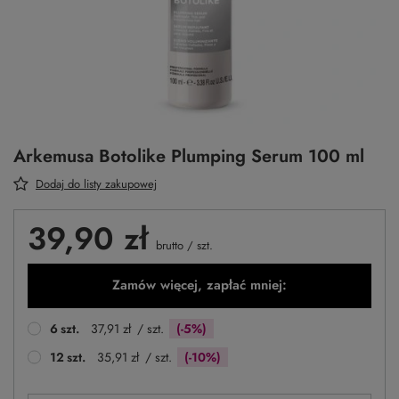
Arkemusa Botolike Plumping Serum 100 ml
Dodaj do listy zakupowej
39,90 zł
brutto
/
szt.
Zamów więcej, zapłać mniej:
6
szt.
37,91 zł
/ szt.
(-5%)
12
szt.
35,91 zł
/ szt.
(-10%)