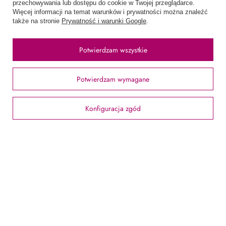
Chcę zareklamować produkt
przechowywania lub dostępu do cookie w Twojej przeglądarce.
Więcej informacji na temat warunków i prywatności można znaleźć
Chcę odstąpić od umowy
także na stronie
Prywatność i warunki Google
.
Chcę wymienić produkt
Potwierdzam wszystkie
Kontakt
Potwierdzam wymagane
Konto
Konfiguracja zgód
Regulaminy
Informacje
58 762 91 40
Poniedziałek - Piątek / 8:00 - 15:30