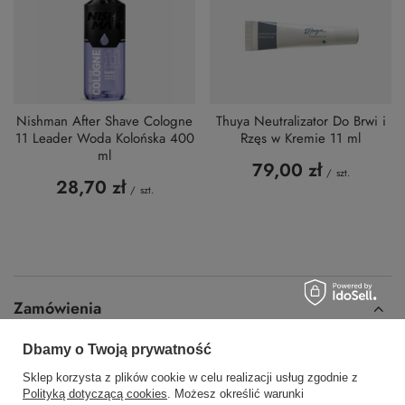
Nishman After Shave Cologne
Thuya Neutralizator Do Brwi i
11 Leader Woda Kolońska 400
Rzęs w Kremie 11 ml
ml
79,00 zł
/
szt.
28,70 zł
/
szt.
Zamówienia
Dbamy o Twoją prywatność
Status zamówienia
Sklep korzysta z plików cookie w celu realizacji usług zgodnie z
Śledzenie przesyłki
Polityką dotyczącą cookies
. Możesz określić warunki