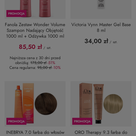
PROMOCJA
Fanola Zestaw Wonder Volume
Victoria Vynn Master Gel Base
Szampon Nadający Objętość
8 ml
1000 ml + Odżywka 1000 ml
34,00 zł
/
szt.
85,50 zł
/
szt.
Najniższa cena z 30 dni przed
obniżką:
175,00 zł
-51%
Cena regularna:
95,00 zł
-10%
PROMOCJA
PROMOCJA
INEBRYA 7.0 farba do włosów
ORO Therapy 9.3 farba do