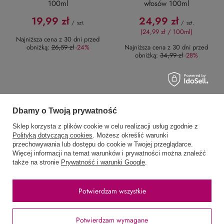
100ml
włosów 100ml
19,99 zł
24,99 zł
/
szt.
/
szt.
(24,99 zł / 100ml)
Najniższa cena z 30 dni przed
obniżką:
26,59 zł
-24%
Najniższa cena z 30 dni przed
obniżką:
34,99 zł
-28%
Dbamy o Twoją prywatność
Zamówienia
Sklep korzysta z plików cookie w celu realizacji usług zgodnie z
Polityką dotyczącą cookies
. Możesz określić warunki
Status zamówienia
przechowywania lub dostępu do cookie w Twojej przeglądarce.
Więcej informacji na temat warunków i prywatności można znaleźć
Śledzenie przesyłki
także na stronie
Prywatność i warunki Google
.
Chcę zareklamować produkt
Potwierdzam wszystkie
Chcę odstąpić od umowy
Chcę wymienić produkt
Potwierdzam wymagane