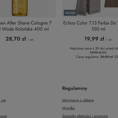
OKAZJA
an After Shave Cologne 7
Echos Color 7.13 Farba D
 Woda Kolońska 400 ml
100 ml
28,70 zł
19,99 zł
/
szt.
/
szt.
Najniższa cena z 30 dni przed ob
19,99 zł
0%
Cena regularna:
26,00 zł
-2
Regulaminy
 się
Informacje o sklepie
Wysyłka
upowe
Sposoby płatności i prowizje