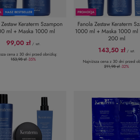
A
NASZ BESTSELLER
PROMOCJA
 Zestaw Keraterm Szampon
Fanola Zestaw Keraterm 
00 ml + Maska 1000 ml
1000 ml + Maska 1000 ml 
200 ml
99,00 zł
/
szt.
143,50 zł
/
szt.
ższa cena z 30 dni przed obniżką:
153,98 zł
-35%
Najniższa cena z 30 dni przed ob
211,98 zł
-32%