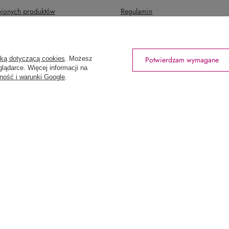
upionych produktów
Regulamin
ansakcji
Polityka prywatności
Odstąpienie od umowy
Zarządzaj plikami cookie
yką dotyczącą cookies
. Możesz
Potwierdzam wymagane
lądarce. Więcej informacji na
ność i warunki Google
.
rtowniawera.pl
Wera
,
Wodnika 50
,
80-299
Gdańsk
tów z kraju:
Polska
.