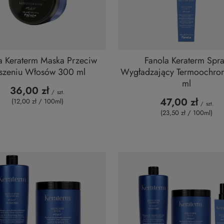
a Keraterm Maska Przeciw
Fanola Keraterm Spr
szeniu Włosów 300 ml
Wygładzający Termoochro
ml
36,00 zł
/
szt.
47,00 zł
(12,00 zł / 100ml
)
/
szt.
(23,50 zł / 100ml
)