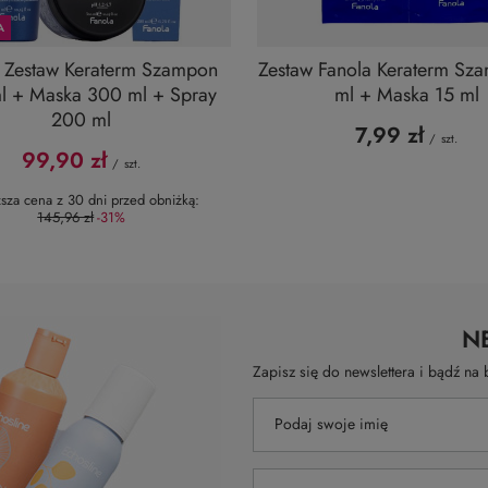
A
 Zestaw Keraterm Szampon
Zestaw Fanola Keraterm Sz
l + Maska 300 ml + Spray
ml + Maska 15 ml
200 ml
7,99 zł
/
szt.
99,90 zł
/
szt.
ższa cena z 30 dni przed obniżką:
145,96 zł
-31%
N
Zapisz się do newslettera i bądź n
Podaj swoje imię