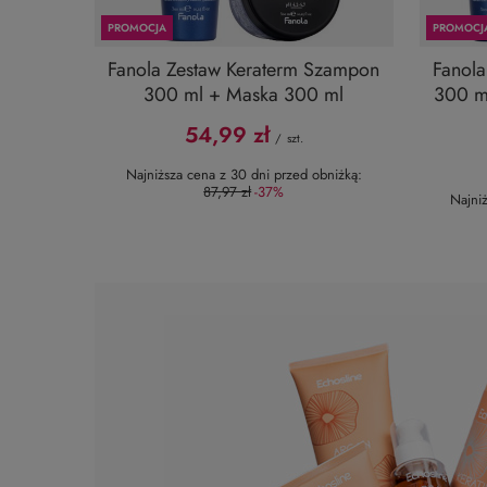
PROMOCJA
PROMOCJ
Fanola Zestaw Keraterm Szampon
Fanola
300 ml + Maska 300 ml
300 m
54,99 zł
/
szt.
Najniższa cena z 30 dni przed obniżką:
87,97 zł
-37%
Najni