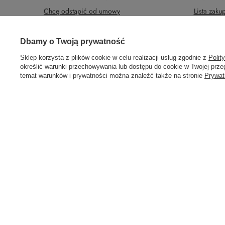
Chcę odstąpić od umowy
Lista zak
Chcę wymienić produkt
Historia tr
Prawdziwe
Kontakt
Newsletter
Dbamy o Twoją prywatność
opinie klientów
4.9
/ 5.0
Sklep korzysta z plików cookie w celu realizacji usług zgodnie z
Polit
określić warunki przechowywania lub dostępu do cookie w Twojej przeg
308 opinii
temat warunków i prywatności można znaleźć także na stronie
Prywat
58 762 91 40
Poniedziałek - Piątek / 8:00 - 15:30
sklep@hu
W sklepie prezentujemy ceny brutto (z VAT).
Stawki VAT dla konsumen