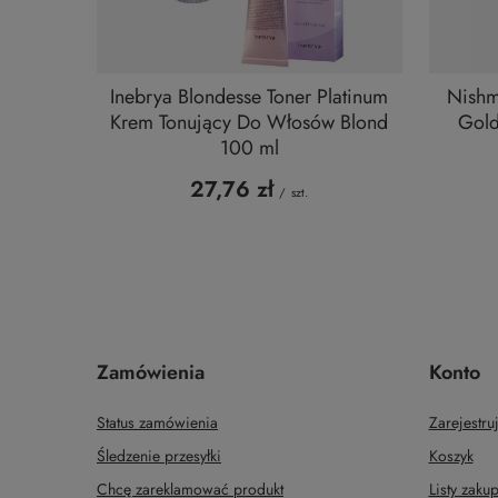
Inebrya Blondesse Toner Platinum
Nishm
Krem Tonujący Do Włosów Blond
Gold
100 ml
27,76 zł
/
szt.
Zamówienia
Konto
Status zamówienia
Zarejestruj
Śledzenie przesyłki
Koszyk
Chcę zareklamować produkt
Listy zak