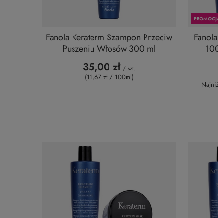
PROMOCJ
Fanola Keraterm Szampon Przeciw
Fanola
Puszeniu Włosów 300 ml
10
35,00 zł
/
szt.
(11,67 zł / 100ml
)
Najni