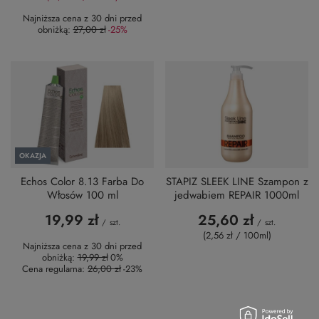
Najniższa cena z 30 dni przed
obniżką:
27,00 zł
-25%
OKAZJA
Echos Color 8.13 Farba Do
STAPIZ SLEEK LINE Szampon z
Włosów 100 ml
jedwabiem REPAIR 1000ml
19,99 zł
25,60 zł
/
szt.
/
szt.
(2,56 zł / 100ml)
Najniższa cena z 30 dni przed
obniżką:
19,99 zł
0%
Cena regularna:
26,00 zł
-23%