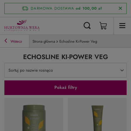
DARMOWA DOSTAWA
od 100,00 zł
Wstecz
Strona główna
Echosline Ki-Power Veg
ECHOSLINE KI-POWER VEG
Zmień sortowanie
Sortuj po nazwie rosnąco
Pokaż filtry