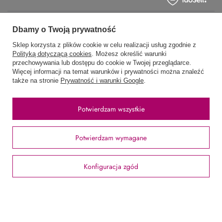
Zamówienia
Dbamy o Twoją prywatność
Sklep korzysta z plików cookie w celu realizacji usług zgodnie z
Status zamówienia
Polityką dotyczącą cookies
. Możesz określić warunki
przechowywania lub dostępu do cookie w Twojej przeglądarce.
Śledzenie przesyłki
Więcej informacji na temat warunków i prywatności można znaleźć
także na stronie
Prywatność i warunki Google
.
Chcę zareklamować produkt
Chcę odstąpić od umowy
Potwierdzam wszystkie
Chcę wymienić produkt
Kontakt
Potwierdzam wymagane
Konfiguracja zgód
Konto
Regulaminy