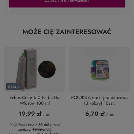
Zapisz się do newslettera
MOŻE CIĘ ZAINTERESOWAĆ
OKAZJA
Echos Color 5.0 Farba Do
PONIKS Czepki jednorazowe
Włosów 100 ml
(3 kolory) 10szt.
19,99 zł
6,70 zł
/
szt.
/
szt.
Najniższa cena z 30 dni przed
obniżką:
19,99 zł
0%