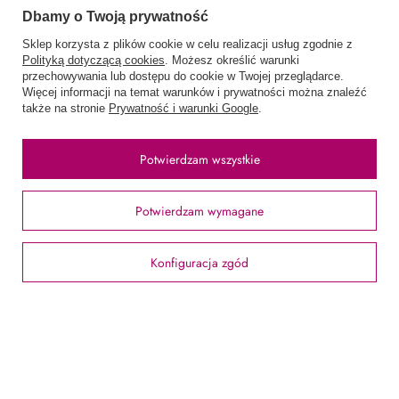
Zamówienia
Dbamy o Twoją prywatność
Sklep korzysta z plików cookie w celu realizacji usług zgodnie z
Status zamówienia
Polityką dotyczącą cookies
. Możesz określić warunki
przechowywania lub dostępu do cookie w Twojej przeglądarce.
Śledzenie przesyłki
Więcej informacji na temat warunków i prywatności można znaleźć
także na stronie
Prywatność i warunki Google
.
Chcę zareklamować produkt
Chcę odstąpić od umowy
Potwierdzam wszystkie
Chcę wymienić produkt
Kontakt
Potwierdzam wymagane
Konfiguracja zgód
Konto
Regulaminy