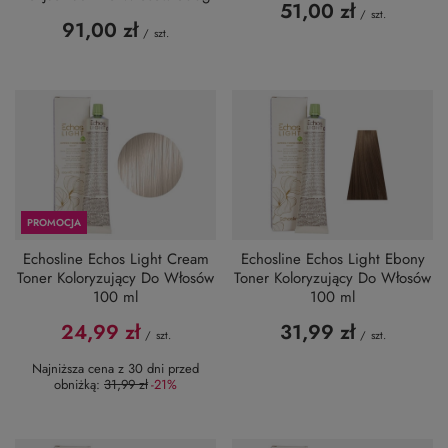
51,00 zł
/
szt.
91,00 zł
/
szt.
PROMOCJA
Echosline Echos Light Cream
Echosline Echos Light Ebony
Toner Koloryzujący Do Włosów
Toner Koloryzujący Do Włosów
100 ml
100 ml
24,99 zł
31,99 zł
/
szt.
/
szt.
Najniższa cena z 30 dni przed
obniżką:
31,99 zł
-21%