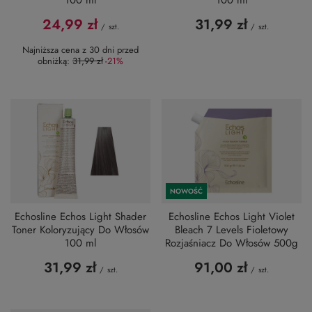
24,99 zł
31,99 zł
/
szt.
/
szt.
Najniższa cena z 30 dni przed
obniżką:
31,99 zł
-21%
NOWOŚĆ
Echosline Echos Light Shader
Echosline Echos Light Violet
Toner Koloryzujący Do Włosów
Bleach 7 Levels Fioletowy
100 ml
Rozjaśniacz Do Włosów 500g
31,99 zł
91,00 zł
/
szt.
/
szt.