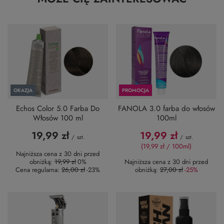
OKAZJA
PROMOCJA
Echos Color 5.0 Farba Do
FANOLA 3.0 farba do włosów
Włosów 100 ml
100ml
19,99 zł
19,99 zł
/
szt.
/
szt.
(19,99 zł / 100ml)
Najniższa cena z 30 dni przed
obniżką:
19,99 zł
0%
Najniższa cena z 30 dni przed
Cena regularna:
26,00 zł
-23%
obniżką:
27,00 zł
-25%