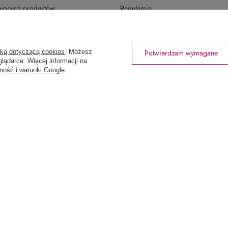
upionych produktów
Regulamin
ansakcji
Polityka prywatności
Odstąpienie od umowy
yką dotyczącą cookies
. Możesz
Potwierdzam wymagane
Zarządzaj plikami cookie
lądarce. Więcej informacji na
ność i warunki Google
.
rtowniawera.pl
Wera
,
Wodnika 50
,
80-299
Gdańsk
tów z kraju:
Polska
.