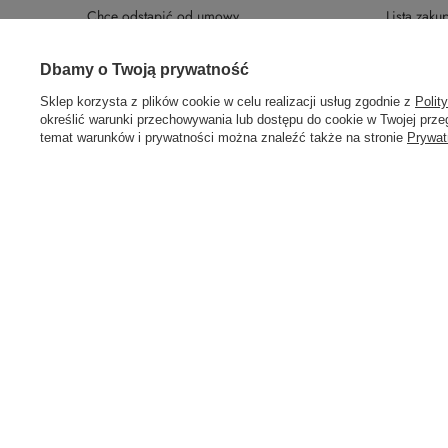
Chcę odstąpić od umowy
Lista zak
Chcę wymienić produkt
Historia tr
Prawdziwe
Dbamy o Twoją prywatność
opinie klientów
Kontakt
Newsletter
4.9
/ 5.0
Sklep korzysta z plików cookie w celu realizacji usług zgodnie z
Polit
określić warunki przechowywania lub dostępu do cookie w Twojej przeg
309 opinii
temat warunków i prywatności można znaleźć także na stronie
Prywat
58 762 91 40
Poniedziałek - Piątek / 8:00 - 15:30
sklep@hu
W sklepie prezentujemy ceny brutto (z VAT).
Stawki VAT dla konsumen