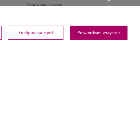
Sklepy stacjonarne
Konfiguracja zgód
Potwierdzam wszystkie