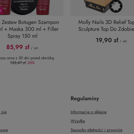
A
a Zestaw Botugen Szampon
Molly Nails 3D Relief To
l + Maska 300 ml + Filler
Sculpture Top Do Zdobi
Spray 150 ml
19,90 zł
/
szt.
85,99 zł
/
szt.
ższa cena z 30 dni przed obniżką:
133,47 zł
-35%
Regulaminy
 się
Informacje o sklepie
Wysyłka
upowe
Sposoby płatności i prowizje