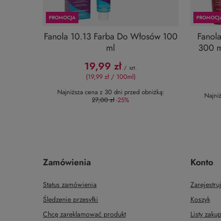
PROMOCJA
PROMOCJ
Fanola 10.13 Farba Do Włosów 100
Fanol
ml
300 m
19,99 zł
/
szt.
(19,99 zł / 100ml)
Najniższa cena z 30 dni przed obniżką:
Najni
27,00 zł
-25%
Zamówienia
Konto
Status zamówienia
Zarejestruj
Śledzenie przesyłki
Koszyk
Chcę zareklamować produkt
Listy zak