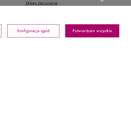
Sklepy stacjonarne
Konfiguracja zgód
Potwierdzam wszystkie