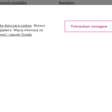
upionych produktów
Regulamin
ansakcji
Polityka prywatności
Odstąpienie od umowy
Zarządzaj plikami cookie
yką dotyczącą cookies
. Możesz
Potwierdzam wymagane
lądarce. Więcej informacji na
ność i warunki Google
.
rtowniawera.pl
Wera
,
Wodnika 50
,
80-299
Gdańsk
tów z kraju:
Polska
.