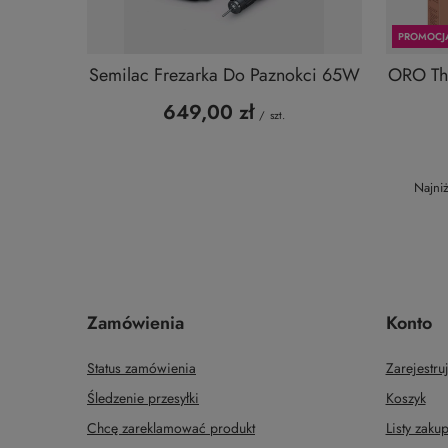
PROMOCJ
Semilac Frezarka Do Paznokci 65W
ORO The
649,00 zł
/
szt.
Najni
Zamówienia
Konto
Status zamówienia
Zarejestruj
Śledzenie przesyłki
Koszyk
Chcę zareklamować produkt
Listy zak