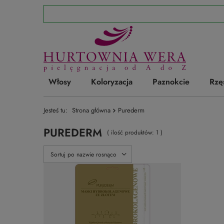
Włosy
Koloryzacja
Paznokcie
Rzę
Jesteś tu:
Strona główna
Purederm
PUREDERM
( ilość produktów:
1
)
Zmień sortowanie
Sortuj po nazwie rosnąco