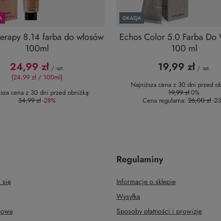
A
OKAZJA
rapy 8.14 farba do włosów
Echos Color 5.0 Farba Do
100ml
100 ml
24,99 zł
19,99 zł
/
szt.
/
szt.
(24,99 zł / 100ml)
Najniższa cena z 30 dni przed ob
ższa cena z 30 dni przed obniżką:
19,99 zł
0%
34,99 zł
-28%
Cena regularna:
26,00 zł
-2
Regulaminy
 się
Informacje o sklepie
Wysyłka
upowe
Sposoby płatności i prowizje