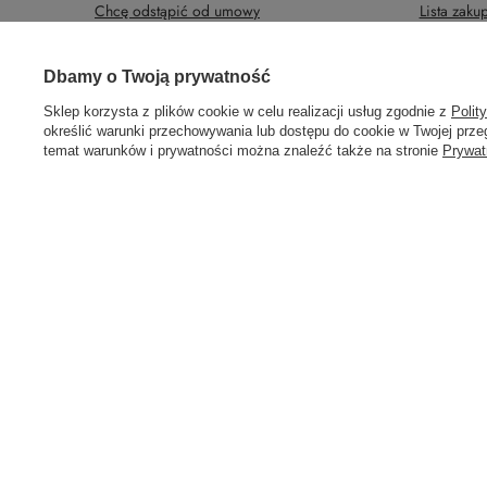
Chcę odstąpić od umowy
Lista zak
Chcę wymienić produkt
Historia tr
Prawdziwe
Kontakt
Newsletter
Dbamy o Twoją prywatność
opinie klientów
4.9
/ 5.0
Sklep korzysta z plików cookie w celu realizacji usług zgodnie z
Polit
określić warunki przechowywania lub dostępu do cookie w Twojej przeg
308 opinii
temat warunków i prywatności można znaleźć także na stronie
Prywat
58 762 91 40
Poniedziałek - Piątek / 8:00 - 15:30
sklep@hu
W sklepie prezentujemy ceny brutto (z VAT).
Stawki VAT dla konsumen