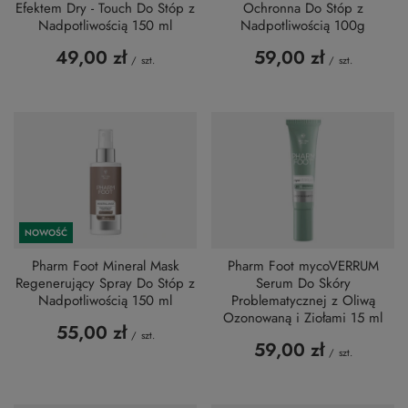
Efektem Dry - Touch Do Stóp z
Ochronna Do Stóp z
Nadpotliwością 150 ml
Nadpotliwością 100g
49,00 zł
59,00 zł
/
szt.
/
szt.
NOWOŚĆ
Pharm Foot Mineral Mask
Pharm Foot mycoVERRUM
Regenerujący Spray Do Stóp z
Serum Do Skóry
Nadpotliwością 150 ml
Problematycznej z Oliwą
Ozonowaną i Ziołami 15 ml
55,00 zł
/
szt.
59,00 zł
/
szt.