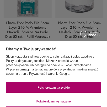
Pharm Foot Podo File Foam
Pharm Foot Podo File Foam
Layer 240 M Wymienne
Layer 240 M Wymienne
Nakładki Ścierne Na Podo
Nakładki Ścierne Na Podo
Disc 50 szt. - Refill Woreczek
Disc 50 szt. - Słoik
14,99 zł
17,99 zł
/
szt.
/
szt.
Dbamy o Twoją prywatność
Sklep korzysta z plików cookie w celu realizacji usług zgodnie z
Polityką dotyczącą cookies
. Możesz określić warunki
przechowywania lub dostępu do cookie w Twojej przeglądarce.
Więcej informacji na temat warunków i prywatności można znaleźć
także na stronie
Prywatność i warunki Google
.
Potwierdzam wszystkie
Pharm Foot Podo File Foam
Pharm Foot Podo File Foam
Potwierdzam wymagane
Layer 240 S Wymienne
Layer 240 S Wymienne