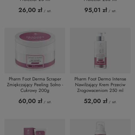
26,00 zł
95,01 zł
/
szt.
/
szt.
Pharm Foot Derma Scraper
Pharm Foot Dermo Intense
Zmiękczający Peeling Solno -
Nawilżający Krem Przeciw
Cukrowy 200g
Zrogowaceniom 250 ml
60,00 zł
52,00 zł
/
szt.
/
szt.