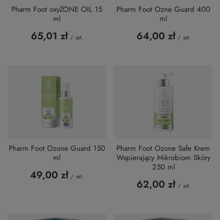
Pharm Foot oxyZONE OIL 15
Pharm Foot Ozne Guard 400
ml
ml
65,01 zł
64,00 zł
/
szt.
/
szt.
Pharm Foot Ozone Guard 150
Pharm Foot Ozone Safe Krem
ml
Wspierający Mikrobiom Skóry
250 ml
49,00 zł
/
szt.
62,00 zł
/
szt.