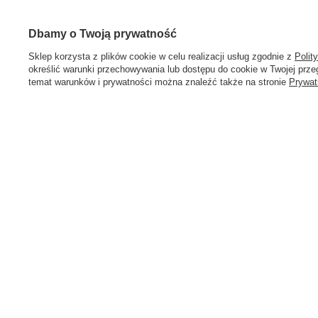
Chcę wymienić produkt
Historia tr
Prawdziwe
Kontakt
Newsletter
Dbamy o Twoją prywatność
opinie klientów
4.9
/ 5.0
Sklep korzysta z plików cookie w celu realizacji usług zgodnie z
Polit
określić warunki przechowywania lub dostępu do cookie w Twojej przeg
309 opinii
temat warunków i prywatności można znaleźć także na stronie
Prywat
58 762 91 40
Poniedziałek - Piątek / 8:00 - 15:30
sklep@hu
W sklepie prezentujemy ceny brutto (z VAT).
Stawki VAT dla konsumen