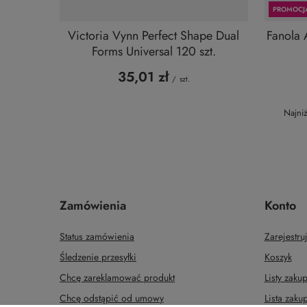
PROMOCJ
Victoria Vynn Perfect Shape Dual
Fanola 
Forms Universal 120 szt.
35,01 zł
/
szt.
Najni
Zamówienia
Konto
Status zamówienia
Zarejestruj
Śledzenie przesyłki
Koszyk
Chcę zareklamować produkt
Listy zak
Chcę odstąpić od umowy
Lista zak