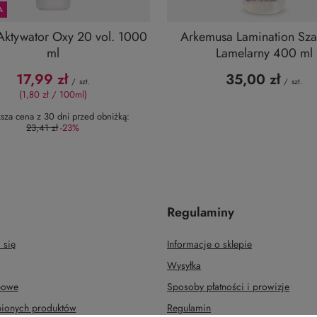
A
Aktywator Oxy 20 vol. 1000
Arkemusa Lamination Sz
ml
Lamelarny 400 ml
17,99 zł
35,00 zł
/
szt.
/
szt.
(1,80 zł / 100ml)
ższa cena z 30 dni przed obniżką:
23,41 zł
-23%
Regulaminy
 się
Informacje o sklepie
Wysyłka
upowe
Sposoby płatności i prowizje
upionych produktów
Regulamin