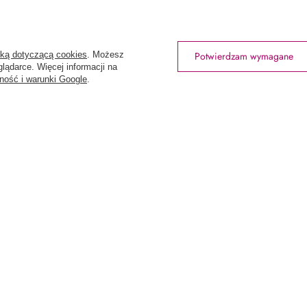
ansakcji
Polityka prywatności
Odstąpienie od umowy
Zarządzaj plikami cookie
yką dotyczącą cookies
. Możesz
Potwierdzam wymagane
lądarce. Więcej informacji na
ność i warunki Google
.
rtowniawera.pl
Wera
,
Wodnika 50
,
80-299
Gdańsk
tów z kraju:
Polska
.