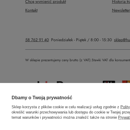
Chcę wymienić produkt
Historia tr
Kontakt
Newsletter
58 762 91 40
Poniedziałek - Piątek / 8:00 - 15:30
sklep@hu
W sklepie prezentujemy ceny brutto (z VAT).
Stawki VAT dla konsumen
Prawdziwe
Dbamy o Twoją prywatność
opinie klientów
4.9
/ 5.0
Sklep korzysta z plików cookie w celu realizacji usług zgodnie z
Polit
określić warunki przechowywania lub dostępu do cookie w Twojej przeg
308 opinii
temat warunków i prywatności można znaleźć także na stronie
Prywat