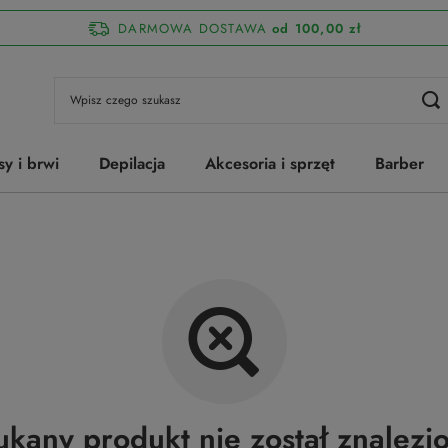
DARMOWA DOSTAWA
od 100,00 zł
sy i brwi
Depilacja
Akcesoria i sprzęt
Barber
ukany produkt nie został znalezio