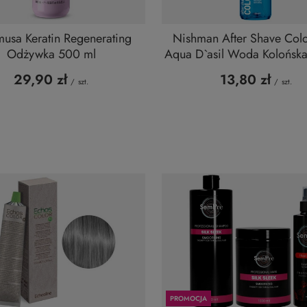
usa Keratin Regenerating
Nishman After Shave Col
Odżywka 500 ml
Aqua D`asil Woda Kolońsk
29,90 zł
13,80 zł
/
szt.
/
szt.
PROMOCJA