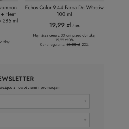
Szampon
Echos Color 9.44 Farba Do Włosów
 + Heat
100 ml
y 285 ml
19,99 zł
/
szt.
Najniższa cena z 30 dni przed obniżką:
19,99 zł
0%
niżką:
Cena regularna:
26,00 zł
-23%
EWSLETTER
a bieżąco z nowościami i promocjami