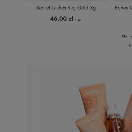
Secret Lashes Klej Gold 3g
Echos 
46,00 zł
/
szt.
Najni
C