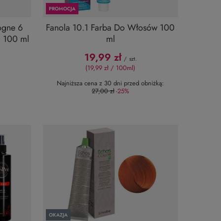
PROMOCJA
ogne 6
Fanola 10.1 Farba Do Włosów 100
a 100 ml
ml
19,99 zł
/
szt.
(19,99 zł / 100ml)
Najniższa cena z 30 dni przed obniżką:
27,00 zł
-25%
OKAZJA