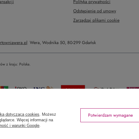
ansakcji
Polityka prywatności
Odstąpienie od umowy
Zarządzaj plikami cookie
rtowniawera.pl
Wera
,
Wodnika 50
,
80-299
Gdańsk
tów z kraju:
Polska
.
yką dotyczącą cookies
. Możesz
Potwierdzam wymagane
lądarce. Więcej informacji na
ność i warunki Google
.