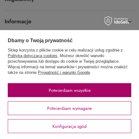
Informacje
Dbamy o Twoją prywatność
Sklep korzysta z plików cookie w celu realizacji usług zgodnie z
58 762 91 40
Poniedziałek - Piątek / 8:00 - 15:30
Polityką dotyczącą cookies
. Możesz określić warunki
przechowywania lub dostępu do cookie w Twojej przeglądarce.
sklep@hurtowniawera.pl
Wera
,
Wodnika 50
,
80-299
Gdańsk
Więcej informacji na temat warunków i prywatności można znaleźć
także na stronie
Prywatność i warunki Google
.
W sklepie prezentujemy ceny brutto (z VAT).
Potwierdzam wszystkie
Stawki VAT dla konsumentów z kraju:
Polska
.
Potwierdzam wymagane
Konfiguracja zgód