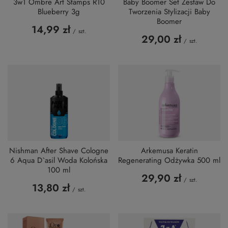
3w1 Ombre Art Stamps R10
Baby Boomer Set Zestaw Do
Blueberry 3g
Tworzenia Stylizacji Baby
Boomer
14,99 zł
/
szt.
29,00 zł
/
szt.
Nishman After Shave Cologne
Arkemusa Keratin
6 Aqua D`asil Woda Kolońska
Regenerating Odżywka 500 ml
100 ml
29,90 zł
/
szt.
13,80 zł
/
szt.