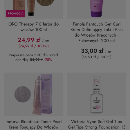
PROMOCJA
ORO Therapy 7.0 farba do
Fanola Fantouch Get Curl
włosów 100ml
Krem Definiujący Loki i Fale
do Włosów Kręconych i
24,99 zł
Falowanych 200 ml
/
szt.
(24,99 zł / 100ml)
33,00 zł
/
szt.
Najniższa cena z 30 dni przed
(16,50 zł / 100ml)
obniżką:
34,99 zł
-28%
Inebrya Blondesse Toner Pearl
Victoria Vynn Soft Gel Tips
Krem Tonujący Do Włosów
Gel Tips Strong Foundation 15