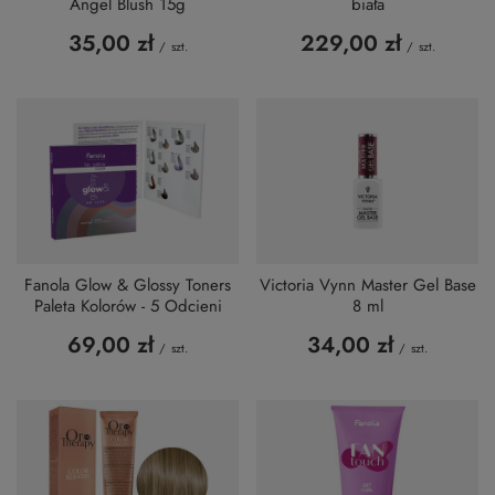
Angel Blush 15g
biała
35,00 zł
229,00 zł
/
szt.
/
szt.
Fanola Glow & Glossy Toners
Victoria Vynn Master Gel Base
Paleta Kolorów - 5 Odcieni
8 ml
69,00 zł
34,00 zł
/
szt.
/
szt.