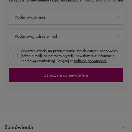
Zapisz się do newslettera i bądź na bieżąco z nowościami i promocjami
Podaj swoje imię
Podaj swój adres e-mail
Wyrażam zgodę na przetwarzanie moich danych osobowych
(adres e-mail) na potrzeby wysyłki newslettera z informacją
handlową (marketing). Więcej w
polityce prywatności.
Zapisz się do newslettera
Zamówienia