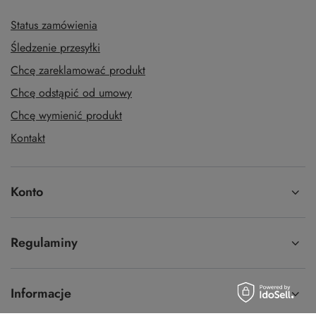
Status zamówienia
Śledzenie przesyłki
Chcę zareklamować produkt
Chcę odstąpić od umowy
Chcę wymienić produkt
Kontakt
Konto
Regulaminy
Informacje